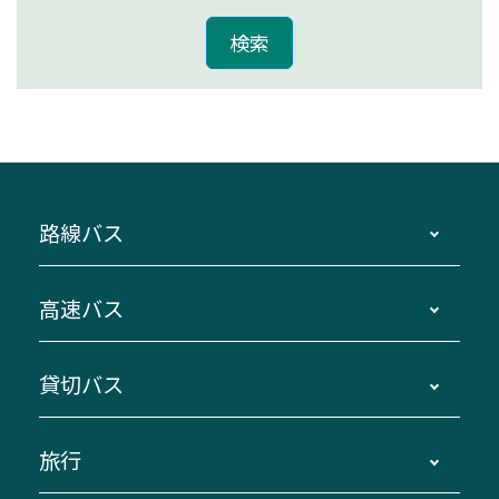
路線バス
時刻・運賃・停留所・路線図・冊子型時刻表
高速バス
主要停留所案内図・時刻表
地区別路線図
鳥羽・伊勢・県内各地 ～東京・埼玉
貸切バス
路線バスのご利用方法
南紀・VISON～横浜・東京・埼玉
運賃・乗車券・乗車券発売窓口
四日市～京都
観光バスの種類・設備
旅行
三重交通接近情報バスロケーションシステム
伊賀～名古屋
貸切バスのご利用について