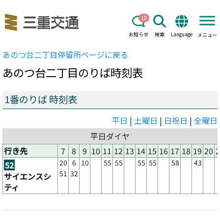
10
お知らせ
検索
Language
メニュー
あのつ台二丁目
停留所ページに戻る
あのつ台二丁目
のりば時刻表
1番のりば 時刻表
平日
|
土曜日
|
日祝日
|
全曜日
平日ダイヤ
行き先
7
8
9
10
11
12
13
14
15
16
17
18
19
20
2
20
6
10
55
55
55
55
58
43
52
51
32
サイエンスシ
ティ