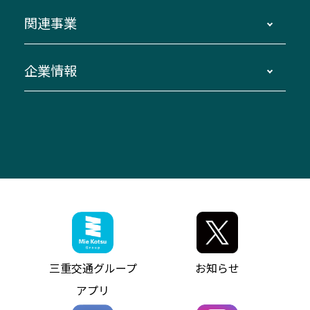
ダイヤ改正情報
長島温泉～名古屋・栄
よくあるご質問
バスツアー・旅行
関連事業
迂回・休止について
南紀～VISON～名古屋
お問い合わせ
貸切バス団体旅行
臨時バスについて
湯の山温泉～名古屋
窓口案内
生命保険・損害保険
企業情報
伊勢二見鳥羽周遊バスCANばす
桑名・長島温泉・金城ふ頭駅～中部国際空港
美し国周遊ばす
自家用自動車車両運行管理
「みえブルーライン」（三重大学病院直通バ
（休止中）
よくあるご質問
大型自動車車検鈑金
会社情報
ス）
四日市～中部国際空港（休止中）
お問い合わせ
バス・タクシー交通広告
IR・決算情報
アンパンマンミュージアムバス
その他の高速バス
ITサービス（RPA業務自動化支援）
三重交通の取組み・CSR
VISON（ヴィソン）へのアクセス
異常事態発生時のお願い
観光コンサルティング
採用情報
神都ライナー
お客様駐車場のご案内
月極駐車場（津市内）
三重交通公式キャラクター
ミジュマルの電気バス
フリーWi-Fiサービスについて（高速バス）
ザ・バスコレクション三重交通バスセット
ファンコーナー
ミジュマルのラッピングバス（鈴鹿管内）
アイコンの説明
三重交通公式グッズ
お問い合わせ
参宮バス
インターネット予約
お知らせ・最新情報一覧
三重交通グループ
お知らせ
神都バス
よくあるご質問
ニュースリリース
アプリ
パールシャトル
お問い合わせ
お問い合わせ