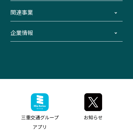
ダイヤ改正情報
長島温泉～名古屋・栄
よくあるご質問
バスツアー・旅行
関連事業
迂回・休止について
南紀～VISON～名古屋
お問い合わせ
貸切バス団体旅行
臨時バスについて
湯の山温泉～名古屋
窓口案内
生命保険・損害保険
企業情報
伊勢二見鳥羽周遊バスCANばす
桑名・長島温泉・金城ふ頭駅～中部国際空港
美し国周遊ばす
自家用自動車車両運行管理
「みえブルーライン」（三重大学病院直通バ
（休止中）
よくあるご質問
大型自動車車検鈑金
会社情報
ス）
四日市～中部国際空港（休止中）
お問い合わせ
バス・タクシー交通広告
IR・決算情報
アンパンマンミュージアムバス
その他の高速バス
ITサービス（RPA業務自動化支援）
三重交通の取組み・CSR
VISON（ヴィソン）へのアクセス
異常事態発生時のお願い
観光コンサルティング
採用情報
神都ライナー
お客様駐車場のご案内
月極駐車場（津市内）
三重交通公式キャラクター
ミジュマルの電気バス
フリーWi-Fiサービスについて（高速バス）
ザ・バスコレクション三重交通バスセット
ファンコーナー
ミジュマルのラッピングバス（鈴鹿管内）
アイコンの説明
三重交通公式グッズ
お問い合わせ
参宮バス
インターネット予約
お知らせ・最新情報一覧
三重交通グループ
お知らせ
神都バス
よくあるご質問
ニュースリリース
アプリ
パールシャトル
お問い合わせ