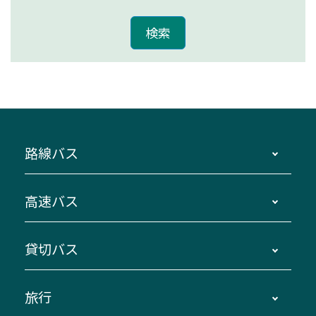
路線バス
時刻・運賃・停留所・路線図・冊子型時刻表
高速バス
主要停留所案内図・時刻表
地区別路線図
鳥羽・伊勢・県内各地 ～東京・埼玉
貸切バス
路線バスのご利用方法
南紀・VISON～横浜・東京・埼玉
運賃・乗車券・乗車券発売窓口
四日市～京都
観光バスの種類・設備
旅行
三重交通接近情報バスロケーションシステム
伊賀～名古屋
貸切バスのご利用について