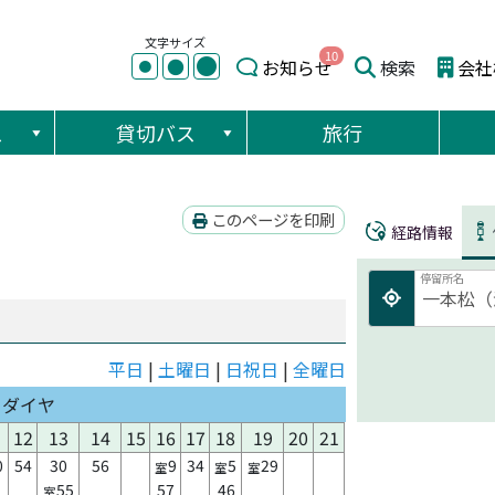
文字サイズ
10
●
●
お知らせ
検索
会社
●
ス
貸切バス
旅行
このページを印刷
経路情報
停留所名
平日
|
土曜日
|
日祝日
|
全曜日
日ダイヤ
12
13
14
15
16
17
18
19
20
21
0
54
30
56
9
34
5
29
室
室
室
55
57
46
室