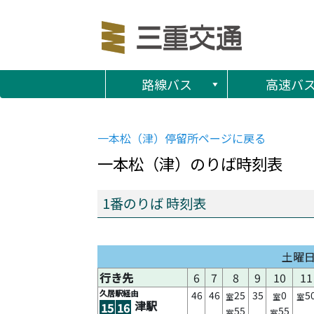
路線バス
高速バ
一本松（津）
停留所ページに戻る
一本松（津）
のりば時刻表
1番のりば 時刻表
土曜
行き先
6
7
8
9
10
11
久居駅経由
46
46
25
35
0
5
室
室
室
津駅
15
16
55
55
室
室