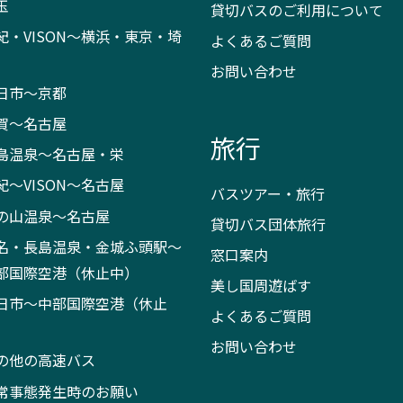
玉
貸切バスのご利用について
紀・VISON～横浜・東京・埼
よくあるご質問
お問い合わせ
日市～京都
賀～名古屋
旅行
島温泉～名古屋・栄
紀～VISON～名古屋
バスツアー・旅行
の山温泉～名古屋
貸切バス団体旅行
名・長島温泉・金城ふ頭駅～
窓口案内
部国際空港（休止中）
美し国周遊ばす
日市～中部国際空港（休止
よくあるご質問
）
お問い合わせ
の他の高速バス
常事態発生時のお願い