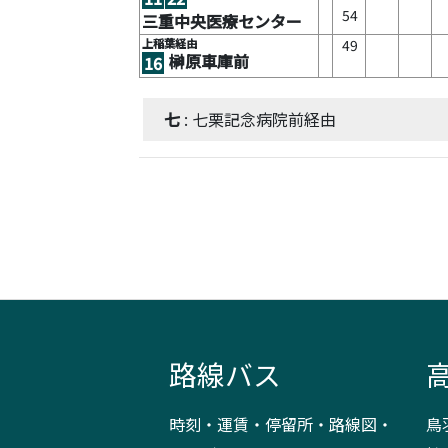
54
三重中央医療センター
上稲葉経由
49
榊原車庫前
16
七
: 七栗記念病院前経由
路線バス
時刻・運賃・停留所・路線図・
鳥