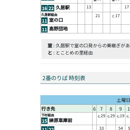
13
17
久居駅
16
22
久居駅経由
21
17
と
室の口
11
高野団地
11
室
: 久居駅で室の口発からの乗継ぎが
と
: とことめの里経由
2番のりば 時刻表
土曜
行き先
6
7
8
9
下村経由
29
29
19
七
七
七
七
榊原車庫前
15
33
54
11
22