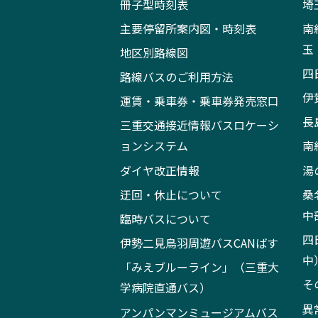
冊子型時刻表
埼
主要停留所案内図・時刻表
南
玉
地区別路線図
四
路線バスのご利用方法
伊
運賃・乗車券・乗車券発売窓口
長
三重交通接近情報バスロケーシ
ョンシステム
南
ダイヤ改正情報
湯
迂回・休止について
桑
中
臨時バスについて
四
伊勢二見鳥羽周遊バスCANばす
中
「みえブルーライン」（三重大
そ
学病院直通バス）
異
アンパンマンミュージアムバス