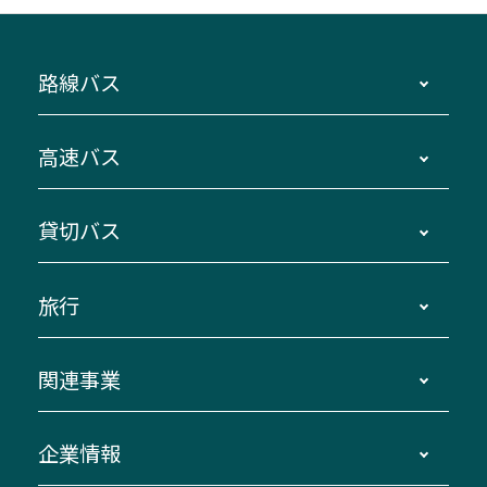
路線バス
時刻・運賃・停留所・路線図・冊子型時刻表
高速バス
主要停留所案内図・時刻表
地区別路線図
鳥羽・伊勢・県内各地 ～東京・埼玉
貸切バス
路線バスのご利用方法
南紀・VISON～横浜・東京・埼玉
運賃・乗車券・乗車券発売窓口
四日市～京都
観光バスの種類・設備
旅行
三重交通接近情報バスロケーションシステム
伊賀～名古屋
貸切バスのご利用について
ダイヤ改正情報
長島温泉～名古屋・栄
よくあるご質問
バスツアー・旅行
関連事業
迂回・休止について
南紀～VISON～名古屋
お問い合わせ
貸切バス団体旅行
臨時バスについて
湯の山温泉～名古屋
窓口案内
生命保険・損害保険
企業情報
伊勢二見鳥羽周遊バスCANばす
桑名・長島温泉・金城ふ頭駅～中部国際空港
美し国周遊ばす
自家用自動車車両運行管理
「みえブルーライン」（三重大学病院直通バ