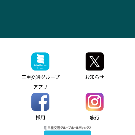
（休止中）
よくあるご質問
大型自動車車検鈑金
会社情報
ス）
四日市～中部国際空港（休止中）
お問い合わせ
バス・タクシー交通広告
IR・決算情報
アンパンマンミュージアムバス
その他の高速バス
ITサービス（RPA業務自動化支援）
三重交通の取組み・CSR
VISON（ヴィソン）へのアクセス
異常事態発生時のお願い
観光コンサルティング
採用情報
神都ライナー
お客様駐車場のご案内
月極駐車場（津市内）
三重交通公式キャラクター
ミジュマルの電気バス
フリーWi-Fiサービスについて（高速バス）
ザ・バスコレクション三重交通バスセット
ファンコーナー
ミジュマルのラッピングバス（鈴鹿管内）
アイコンの説明
三重交通公式グッズ
お問い合わせ
参宮バス
インターネット予約
お知らせ・最新情報一覧
三重交通グループ
お知らせ
神都バス
よくあるご質問
ニュースリリース
アプリ
パールシャトル
お問い合わせ
お問い合わせ
バス情報の見える化
個人情報保護方針
コミュニティバス
ソーシャルメディア運用ポリシー
バス・タクシー交通広告
採用
旅行
ホームページのご利用にあたって
異常事態発生時のお願い
Notes for Using this Website
よくあるご質問