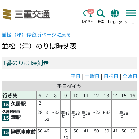
10
お知らせ
検索
Language
メニュー
並松（津）
停留所ページに戻る
並松（津）
のりば時刻表
1番のりば 時刻表
平日
|
土曜日
|
日祝日
|
全曜日
平日ダイヤ
行き先
6
7
8
9
10
11
12
13
14
15
16
2
久居駅
15
久居駅経由
28
3
33
23
33
室
室
室
室
48
33
28
38
七
七
七
津駅
七
七
七
七
15
58
50
46
5
50
41
50
39
41
50
39
榊原車庫前
15
50