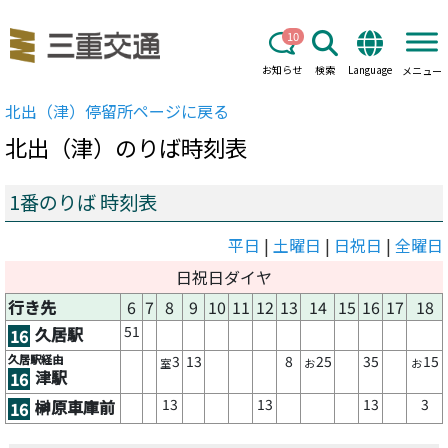
10
お知らせ
検索
Language
メニュー
北出（津）
停留所ページに戻る
北出（津）
のりば時刻表
1番のりば 時刻表
平日
|
土曜日
|
日祝日
|
全曜日
日祝日ダイヤ
行き先
6
7
8
9
10
11
12
13
14
15
16
17
18
51
久居駅
16
久居駅経由
3
13
8
25
35
15
室
お
お
津駅
16
13
13
13
3
榊原車庫前
16