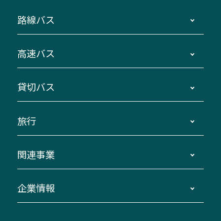
路線バス
時刻・運賃・停留所・路線図・冊子型時刻表
高速バス
主要停留所案内図・時刻表
地区別路線図
鳥羽・伊勢・県内各地 ～東京・埼玉
貸切バス
路線バスのご利用方法
南紀・VISON～横浜・東京・埼玉
運賃・乗車券・乗車券発売窓口
四日市～京都
観光バスの種類・設備
旅行
三重交通接近情報バスロケーションシステム
伊賀～名古屋
貸切バスのご利用について
ダイヤ改正情報
長島温泉～名古屋・栄
よくあるご質問
バスツアー・旅行
関連事業
迂回・休止について
南紀～VISON～名古屋
お問い合わせ
貸切バス団体旅行
臨時バスについて
湯の山温泉～名古屋
窓口案内
生命保険・損害保険
企業情報
伊勢二見鳥羽周遊バスCANばす
桑名・長島温泉・金城ふ頭駅～中部国際空港
美し国周遊ばす
自家用自動車車両運行管理
「みえブルーライン」（三重大学病院直通バ
（休止中）
よくあるご質問
大型自動車車検鈑金
会社情報
ス）
四日市～中部国際空港（休止中）