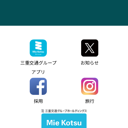
お問い合わせ
バス・タクシー交通広告
IR・決算情報
アンパンマンミュージアムバス
その他の高速バス
ITサービス（RPA業務自動化支援）
三重交通の取組み・CSR
VISON（ヴィソン）へのアクセス
異常事態発生時のお願い
観光コンサルティング
採用情報
神都ライナー
お客様駐車場のご案内
月極駐車場（津市内）
三重交通公式キャラクター
ミジュマルの電気バス
フリーWi-Fiサービスについて（高速バス）
ザ・バスコレクション三重交通バスセット
ファンコーナー
ミジュマルのラッピングバス（鈴鹿管内）
アイコンの説明
三重交通公式グッズ
お問い合わせ
参宮バス
インターネット予約
お知らせ・最新情報一覧
三重交通グループ
お知らせ
神都バス
よくあるご質問
ニュースリリース
アプリ
パールシャトル
お問い合わせ
お問い合わせ
バス情報の見える化
個人情報保護方針
コミュニティバス
ソーシャルメディア運用ポリシー
バス・タクシー交通広告
採用
旅行
ホームページのご利用にあたって
異常事態発生時のお願い
Notes for Using this Website
よくあるご質問
推奨環境
お問い合わせ