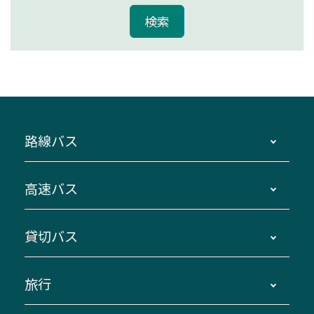
路線バス
時刻・運賃・停留所・路線図・冊子型時刻表
高速バス
主要停留所案内図・時刻表
地区別路線図
鳥羽・伊勢・県内各地 ～東京・埼玉
貸切バス
路線バスのご利用方法
南紀・VISON～横浜・東京・埼玉
運賃・乗車券・乗車券発売窓口
四日市～京都
観光バスの種類・設備
旅行
三重交通接近情報バスロケーションシステム
伊賀～名古屋
貸切バスのご利用について
ダイヤ改正情報
長島温泉～名古屋・栄