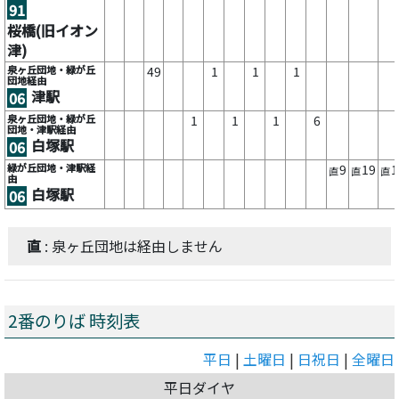
91
桜橋(旧イオン
津)
泉ヶ丘団地・緑が丘
49
1
1
1
団地経由
津駅
06
泉ヶ丘団地・緑が丘
1
1
1
6
団地・津駅経由
白塚駅
06
緑が丘団地・津駅経
9
19
1
直
直
直
由
白塚駅
06
直
: 泉ヶ丘団地は経由しません
2番のりば 時刻表
平日
|
土曜日
|
日祝日
|
全曜日
平日ダイヤ