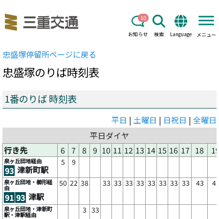
10
お知らせ
検索
Language
メニュー
忠盛塚
停留所ページに戻る
忠盛塚
のりば時刻表
1番のりば 時刻表
平日
|
土曜日
|
日祝日
|
全曜日
平日ダイヤ
行き先
6
7
8
9
10
11
12
13
14
15
16
17
18
1
泉ヶ丘団地経由
5
9
津新町駅
93
泉ヶ丘団地・櫛形経
50
22
38
33
33
33
33
33
33
33
33
43
4
由
津駅
91
93
泉ヶ丘団地・津新町
3
33
駅・津駅経由