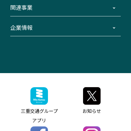
よくあるご質問
バスツアー・旅行
関連事業
迂回・休止について
南紀～VISON～名古屋
お問い合わせ
貸切バス団体旅行
臨時バスについて
湯の山温泉～名古屋
窓口案内
生命保険・損害保険
企業情報
伊勢二見鳥羽周遊バスCANばす
桑名・長島温泉・金城ふ頭駅～中部国際空港
美し国周遊ばす
自家用自動車車両運行管理
「みえブルーライン」（三重大学病院直通バ
（休止中）
よくあるご質問
大型自動車車検鈑金
会社情報
ス）
四日市～中部国際空港（休止中）
お問い合わせ
バス・タクシー交通広告
IR・決算情報
アンパンマンミュージアムバス
その他の高速バス
ITサービス（RPA業務自動化支援）
三重交通の取組み・CSR
VISON（ヴィソン）へのアクセス
異常事態発生時のお願い
観光コンサルティング
採用情報
神都ライナー
お客様駐車場のご案内
月極駐車場（津市内）
三重交通公式キャラクター
ミジュマルの電気バス
フリーWi-Fiサービスについて（高速バス）
ザ・バスコレクション三重交通バスセット
ファンコーナー
ミジュマルのラッピングバス（鈴鹿管内）
アイコンの説明
三重交通公式グッズ
お問い合わせ
参宮バス
インターネット予約
お知らせ・最新情報一覧
三重交通グループ
お知らせ
神都バス
よくあるご質問
ニュースリリース
アプリ
パールシャトル
お問い合わせ
お問い合わせ
バス情報の見える化