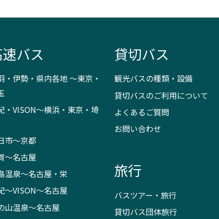
高速バス
貸切バス
羽・伊勢・県内各地 ～東京・
観光バスの種類・設備
玉
貸切バスのご利用について
紀・VISON～横浜・東京・埼
よくあるご質問
お問い合わせ
日市～京都
賀～名古屋
旅行
島温泉～名古屋・栄
紀～VISON～名古屋
バスツアー・旅行
の山温泉～名古屋
貸切バス団体旅行