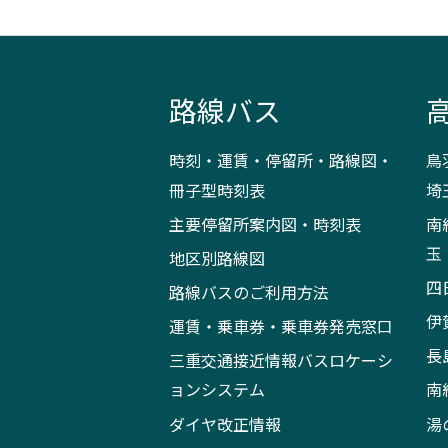
路線バス
時刻・運賃・停留所・路線図・
鳥
冊子型時刻表
埼
主要停留所案内図・時刻表
南
玉
地区別路線図
四
路線バスのご利用方法
伊
運賃・乗車券・乗車券発売窓口
長
三重交通接近情報バスロケーシ
ョンシステム
南
ダイヤ改正情報
湯