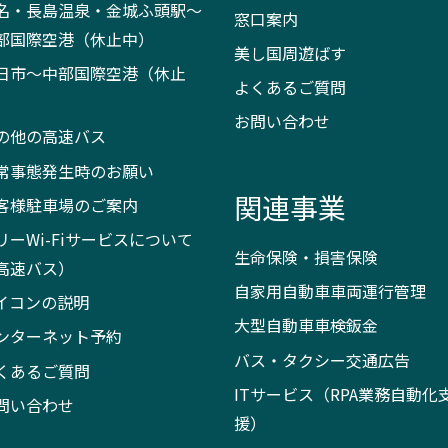
名・長島温泉・金城ふ頭駅～
窓口案内
部国際空港（休止中）
美し国周遊ばす
日市～中部国際空港（休止
よくあるご質問
）
お問い合わせ
の他の高速バス
常事態発生時のお願い
関連事業
客様駐車場のご案内
リーWi-Fiサービスについて
生命保険・損害保険
高速バス）
自家用自動車車両運行管理
イコンの説明
大型自動車車検鈑金
ンターネット予約
バス・タクシー交通広告
くあるご質問
ITサービス（RPA業務自動化
問い合わせ
援）