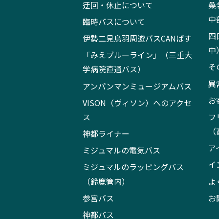
迂回・休止について
桑
中
臨時バスについて
四
伊勢二見鳥羽周遊バスCANばす
中
「みえブルーライン」（三重大
そ
学病院直通バス）
異
アンパンマンミュージアムバス
お
VISON（ヴィソン）へのアクセ
ス
フ
（
神都ライナー
ア
ミジュマルの電気バス
イ
ミジュマルのラッピングバス
（鈴鹿管内）
よ
参宮バス
お
神都バス