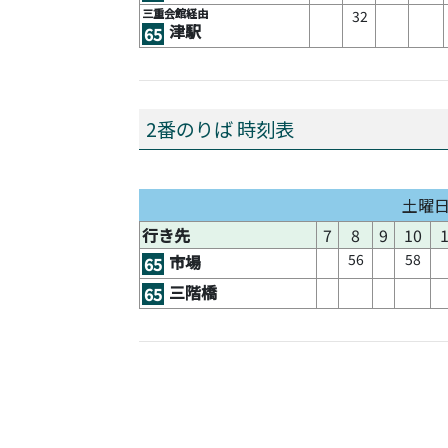
三重会館経由
32
津駅
65
2番のりば 時刻表
土曜
行き先
7
8
9
10
56
58
市場
65
三階橋
65