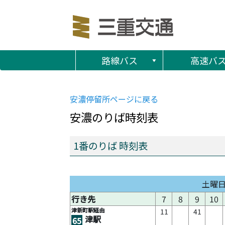
路線バス
高速バ
安濃
停留所ページに戻る
安濃
のりば時刻表
1番のりば 時刻表
土曜
行き先
7
8
9
10
津新町駅経由
11
41
津駅
65