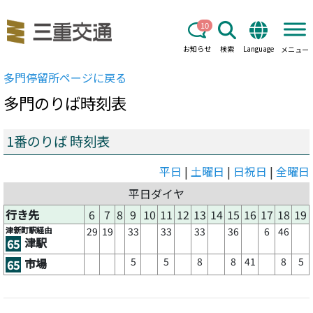
10
お知らせ
検索
Language
メニュー
多門
停留所ページに戻る
多門
のりば時刻表
1番のりば 時刻表
平日
|
土曜日
|
日祝日
|
全曜日
平日ダイヤ
行き先
6
7
8
9
10
11
12
13
14
15
16
17
18
19
津新町駅経由
29
19
33
33
33
36
6
46
津駅
65
5
5
8
8
41
8
5
市場
65