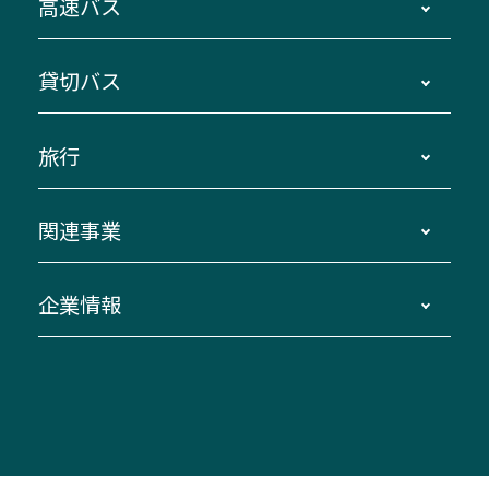
高速バス
主要停留所案内図・時刻表
地区別路線図
鳥羽・伊勢・県内各地 ～東京・埼玉
貸切バス
路線バスのご利用方法
南紀・VISON～横浜・東京・埼玉
運賃・乗車券・乗車券発売窓口
四日市～京都
観光バスの種類・設備
旅行
三重交通接近情報バスロケーションシステム
伊賀～名古屋
貸切バスのご利用について
ダイヤ改正情報
長島温泉～名古屋・栄
よくあるご質問
バスツアー・旅行
関連事業
迂回・休止について
南紀～VISON～名古屋
お問い合わせ
貸切バス団体旅行
臨時バスについて
湯の山温泉～名古屋
窓口案内
生命保険・損害保険
企業情報
伊勢二見鳥羽周遊バスCANばす
桑名・長島温泉・金城ふ頭駅～中部国際空港
美し国周遊ばす
自家用自動車車両運行管理
「みえブルーライン」（三重大学病院直通バ
（休止中）
よくあるご質問
大型自動車車検鈑金
会社情報
ス）
四日市～中部国際空港（休止中）
お問い合わせ
バス・タクシー交通広告
IR・決算情報
アンパンマンミュージアムバス
その他の高速バス
ITサービス（RPA業務自動化支援）
三重交通の取組み・CSR
VISON（ヴィソン）へのアクセス
異常事態発生時のお願い
観光コンサルティング
採用情報
神都ライナー
お客様駐車場のご案内