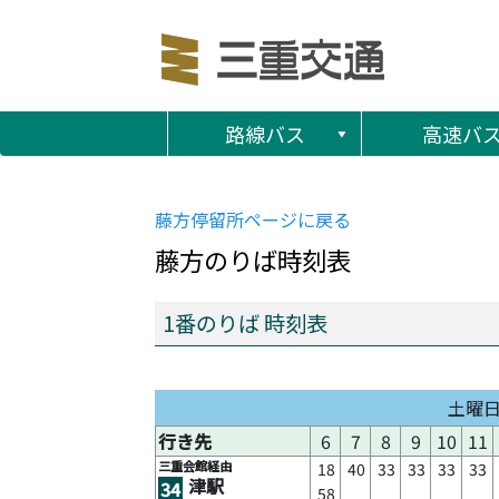
路線バス
高速バ
藤方
停留所ページに戻る
藤方
のりば時刻表
1番のりば 時刻表
土曜
行き先
6
7
8
9
10
11
三重会館経由
18
40
33
33
33
33
津駅
34
58