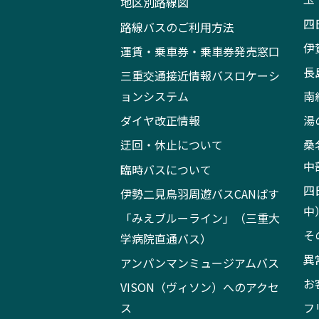
地区別路線図
四
路線バスのご利用方法
伊
運賃・乗車券・乗車券発売窓口
長
三重交通接近情報バスロケーシ
ョンシステム
南
ダイヤ改正情報
湯
迂回・休止について
桑
中
臨時バスについて
四
伊勢二見鳥羽周遊バスCANばす
中
「みえブルーライン」（三重大
そ
学病院直通バス）
異
アンパンマンミュージアムバス
お
VISON（ヴィソン）へのアクセ
ス
フ