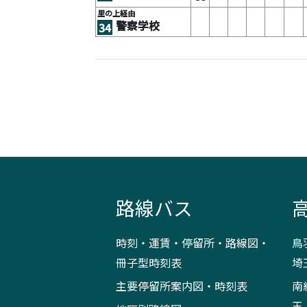
里の上経由
警察学校
34
路線バス
時刻・運賃・停留所・路線図・
鳥
冊子型時刻表
埼
主要停留所案内図・時刻表
南
玉