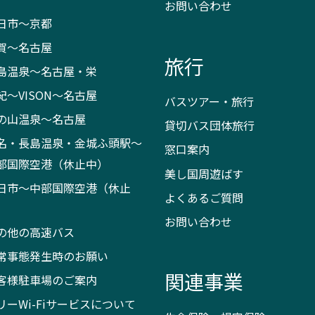
お問い合わせ
日市～京都
賀～名古屋
旅行
島温泉～名古屋・栄
紀～VISON～名古屋
バスツアー・旅行
の山温泉～名古屋
貸切バス団体旅行
名・長島温泉・金城ふ頭駅～
窓口案内
部国際空港（休止中）
美し国周遊ばす
日市～中部国際空港（休止
よくあるご質問
）
お問い合わせ
の他の高速バス
常事態発生時のお願い
関連事業
客様駐車場のご案内
リーWi-Fiサービスについて