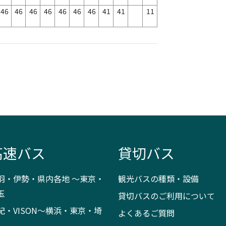
46
46
46
46
46
46
46
41
41
11
高速バス
貸切バス
羽・伊勢・県内各地 ～東京・
観光バスの種類・設備
玉
貸切バスのご利用について
紀・VISON～横浜・東京・埼
よくあるご質問