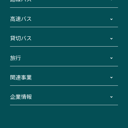
時刻・運賃・停留所・路線図・冊子型時刻表
高速バス
主要停留所案内図・時刻表
地区別路線図
鳥羽・伊勢・県内各地 ～東京・埼玉
貸切バス
路線バスのご利用方法
南紀・VISON～横浜・東京・埼玉
運賃・乗車券・乗車券発売窓口
四日市～京都
観光バスの種類・設備
旅行
三重交通接近情報バスロケーションシステム
伊賀～名古屋
貸切バスのご利用について
ダイヤ改正情報
長島温泉～名古屋・栄
よくあるご質問
バスツアー・旅行
関連事業
迂回・休止について
南紀～VISON～名古屋
お問い合わせ
貸切バス団体旅行
臨時バスについて
湯の山温泉～名古屋
窓口案内
生命保険・損害保険
企業情報
伊勢二見鳥羽周遊バスCANばす
桑名・長島温泉・金城ふ頭駅～中部国際空港
美し国周遊ばす
自家用自動車車両運行管理
「みえブルーライン」（三重大学病院直通バ
（休止中）
よくあるご質問
大型自動車車検鈑金
会社情報
ス）
四日市～中部国際空港（休止中）
お問い合わせ
バス・タクシー交通広告
IR・決算情報
アンパンマンミュージアムバス
その他の高速バス