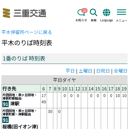
10
お知らせ
検索
Language
メニュー
平木
停留所ページに戻る
平木
のりば時刻表
1番のりば 時刻表
平日
|
土曜日
|
日祝日
|
全曜日
平日ダイヤ
行き先
6
7
8
9
10
11
12
13
14
15
16
17
18
19
片田団地・泉ヶ丘団地・
17
0
0
0
0
0
0
0
10
10
津新町駅経由
49
津駅
91
片田団地・泉ヶ丘団地・
30
0
津新町駅・津駅経由
91
桜橋(旧イオン津)