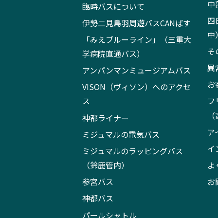
中
臨時バスについて
四
伊勢二見鳥羽周遊バスCANばす
中
「みえブルーライン」（三重大
そ
学病院直通バス）
異
アンパンマンミュージアムバス
お
VISON（ヴィソン）へのアクセ
ス
フ
（
神都ライナー
ア
ミジュマルの電気バス
イ
ミジュマルのラッピングバス
（鈴鹿管内）
よ
参宮バス
お
神都バス
パールシャトル