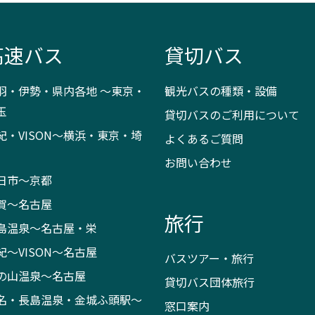
高速バス
貸切バス
羽・伊勢・県内各地 ～東京・
観光バスの種類・設備
玉
貸切バスのご利用について
紀・VISON～横浜・東京・埼
よくあるご質問
お問い合わせ
日市～京都
賀～名古屋
旅行
島温泉～名古屋・栄
紀～VISON～名古屋
バスツアー・旅行
の山温泉～名古屋
貸切バス団体旅行
名・長島温泉・金城ふ頭駅～
窓口案内