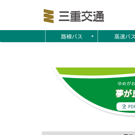
路線バス
高速バ
ゆめが
夢が
PD