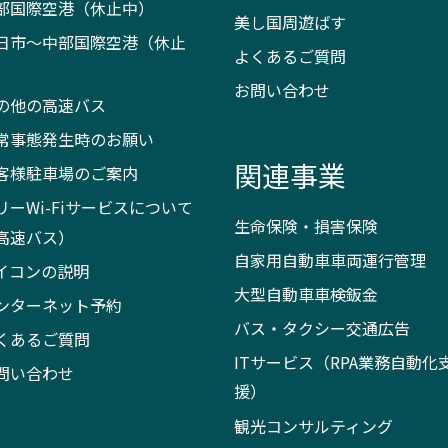
部国際空港（休止中）
美し国周遊ばす
日市～中部国際空港（休止
よくあるご質問
）
お問い合わせ
の他の高速バス
常事態発生時のお願い
関連事業
客様駐車場のご案内
リーWi-Fiサービスについて
生命保険・損害保険
高速バス）
自家用自動車車両運行管理
イコンの説明
大型自動車車検鈑金
ンターネット予約
バス・タクシー交通広告
くあるご質問
ITサービス（RPA業務自動化
問い合わせ
援）
観光コンサルティング