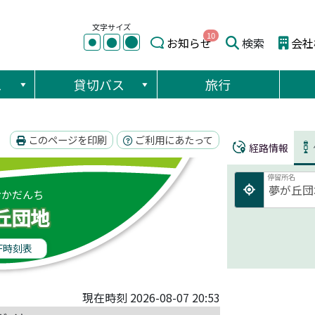
文字サイズ
10
●
●
お知らせ
検索
会社
●
ス
貸切バス
旅行
このページを印刷
ご利用にあたって
経路情報
停留所名
おかだんち
丘団地
F時刻表
現在時刻 2026-08-07 20:53