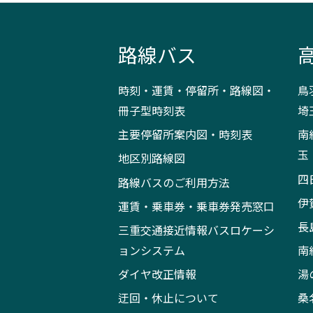
路線バス
時刻・運賃・停留所・路線図・
鳥
冊子型時刻表
埼
主要停留所案内図・時刻表
南
玉
地区別路線図
四
路線バスのご利用方法
伊
運賃・乗車券・乗車券発売窓口
長
三重交通接近情報バスロケーシ
ョンシステム
南
ダイヤ改正情報
湯
迂回・休止について
桑