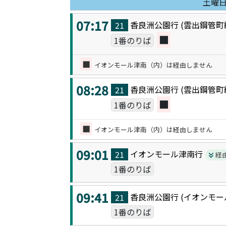
土曜
07:17
香良洲公園
行 (
雲出鋼管町
21
■
1番のりば
■
イオンモール津南（内）は経由しません
08:28
香良洲公園
行 (
雲出鋼管町
21
■
1番のりば
■
イオンモール津南（内）は経由しません
09:01
イオンモール津南
行
21
経
1番のりば
09:41
香良洲公園
行 (
イオンモー
21
1番のりば