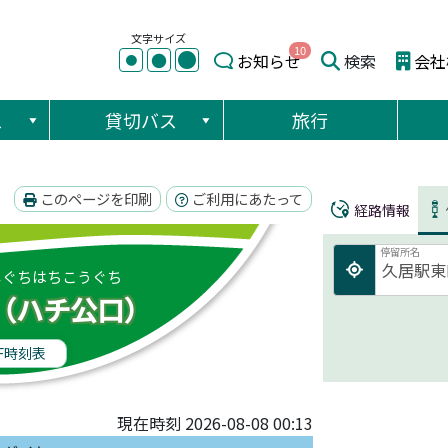
文字サイズ
10
●
●
お知らせ
検索
会社
●
ス
貸切バス
旅行
このページを印刷
ご利用にあたって
経路情報
停留所名
しぐちはちこうぐち
（ハチ公口）
F時刻表
現在時刻 2026-08-08 00:13