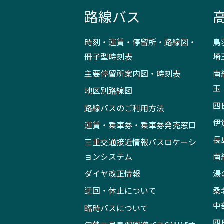
路線バス
時刻・運賃・停留所・路線図・
鳥
冊子型時刻表
埼
主要停留所案内図・時刻表
南
玉
地区別路線図
四
路線バスのご利用方法
伊
運賃・乗車券・乗車券発売窓口
長
三重交通接近情報バスロケーシ
ョンシステム
南
ダイヤ改正情報
湯
迂回・休止について
桑
中
臨時バスについて
四