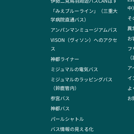
伊勢二見鳥羽周遊バスCANばす
中
「みえブルーライン」（三重大
そ
学病院直通バス）
異
アンパンマンミュージアムバス
お
VISON（ヴィソン）へのアクセ
ス
フ
（
神都ライナー
ア
ミジュマルの電気バス
イ
ミジュマルのラッピングバス
（鈴鹿管内）
よ
参宮バス
お
神都バス
パールシャトル
バス情報の見える化