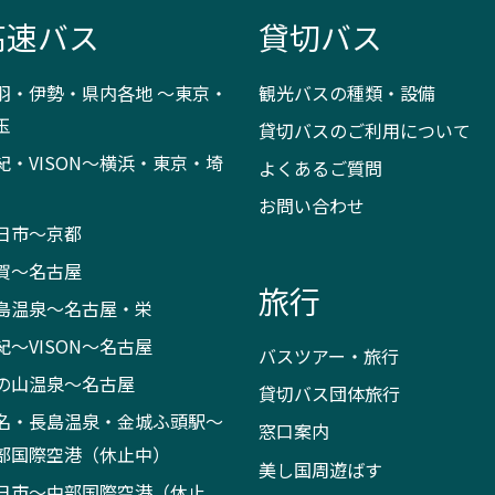
高速バス
貸切バス
羽・伊勢・県内各地 ～東京・
観光バスの種類・設備
玉
貸切バスのご利用について
紀・VISON～横浜・東京・埼
よくあるご質問
お問い合わせ
日市～京都
賀～名古屋
旅行
島温泉～名古屋・栄
紀～VISON～名古屋
バスツアー・旅行
の山温泉～名古屋
貸切バス団体旅行
名・長島温泉・金城ふ頭駅～
窓口案内
部国際空港（休止中）
美し国周遊ばす
日市～中部国際空港（休止