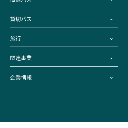
主要停留所案内図・時刻表
地区別路線図
鳥羽・伊勢・県内各地 ～東京・埼玉
貸切バス
路線バスのご利用方法
南紀・VISON～横浜・東京・埼玉
運賃・乗車券・乗車券発売窓口
四日市～京都
観光バスの種類・設備
旅行
三重交通接近情報バスロケーションシステム
伊賀～名古屋
貸切バスのご利用について
ダイヤ改正情報
長島温泉～名古屋・栄
よくあるご質問
バスツアー・旅行
関連事業
迂回・休止について
南紀～VISON～名古屋
お問い合わせ
貸切バス団体旅行
臨時バスについて
湯の山温泉～名古屋
窓口案内
生命保険・損害保険
企業情報
伊勢二見鳥羽周遊バスCANばす
桑名・長島温泉・金城ふ頭駅～中部国際空港
美し国周遊ばす
自家用自動車車両運行管理
「みえブルーライン」（三重大学病院直通バ
（休止中）
よくあるご質問
大型自動車車検鈑金
会社情報
ス）
四日市～中部国際空港（休止中）
お問い合わせ
バス・タクシー交通広告
IR・決算情報
アンパンマンミュージアムバス
その他の高速バス
ITサービス（RPA業務自動化支援）
三重交通の取組み・CSR
VISON（ヴィソン）へのアクセス
異常事態発生時のお願い
観光コンサルティング
採用情報
神都ライナー
お客様駐車場のご案内
月極駐車場（津市内）