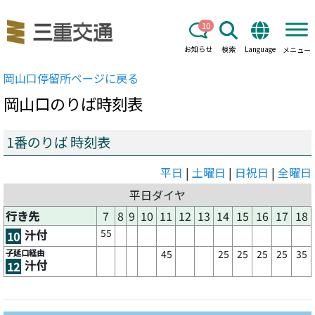
10
お知らせ
検索
Language
メニュー
岡山口
停留所ページに戻る
岡山口
のりば時刻表
1番のりば 時刻表
平日
|
土曜日
|
日祝日
|
全曜日
平日ダイヤ
行き先
7
8
9
10
11
12
13
14
15
16
17
18
55
汁付
10
子延口経由
45
25
25
25
25
35
汁付
12