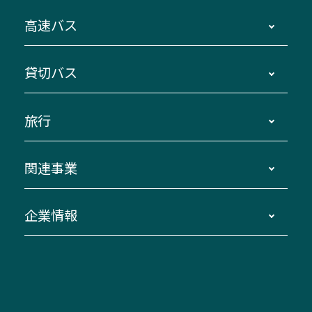
時刻・運賃・停留所・路線図・冊子型時刻表
高速バス
主要停留所案内図・時刻表
地区別路線図
鳥羽・伊勢・県内各地 ～東京・埼玉
貸切バス
路線バスのご利用方法
南紀・VISON～横浜・東京・埼玉
運賃・乗車券・乗車券発売窓口
四日市～京都
観光バスの種類・設備
旅行
三重交通接近情報バスロケーションシステム
伊賀～名古屋
貸切バスのご利用について
ダイヤ改正情報
長島温泉～名古屋・栄
よくあるご質問
バスツアー・旅行
関連事業
迂回・休止について
南紀～VISON～名古屋
お問い合わせ
貸切バス団体旅行
臨時バスについて
湯の山温泉～名古屋
窓口案内
生命保険・損害保険
企業情報
伊勢二見鳥羽周遊バスCANばす
桑名・長島温泉・金城ふ頭駅～中部国際空港
美し国周遊ばす
自家用自動車車両運行管理
「みえブルーライン」（三重大学病院直通バ
（休止中）
よくあるご質問
大型自動車車検鈑金
会社情報
ス）
四日市～中部国際空港（休止中）
お問い合わせ
バス・タクシー交通広告
IR・決算情報
アンパンマンミュージアムバス
その他の高速バス
ITサービス（RPA業務自動化支援）
三重交通の取組み・CSR
VISON（ヴィソン）へのアクセス
異常事態発生時のお願い