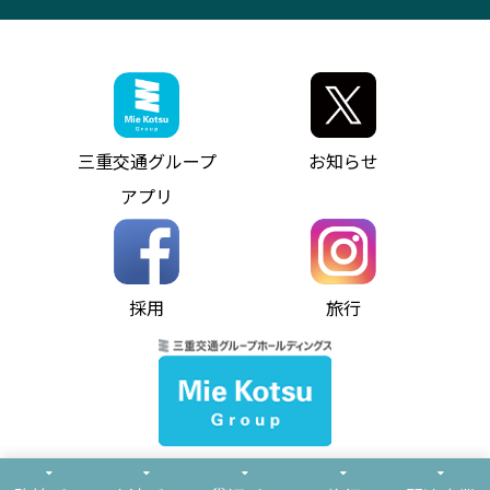
観光コンサルティング
採用情報
神都ライナー
お客様駐車場のご案内
月極駐車場（津市内）
三重交通公式キャラクター
ミジュマルの電気バス
フリーWi-Fiサービスについて（高速バス）
ザ・バスコレクション三重交通バスセット
ファンコーナー
ミジュマルのラッピングバス（鈴鹿管内）
アイコンの説明
三重交通公式グッズ
お問い合わせ
参宮バス
インターネット予約
お知らせ・最新情報一覧
三重交通グループ
お知らせ
神都バス
よくあるご質問
ニュースリリース
アプリ
パールシャトル
お問い合わせ
お問い合わせ
バス情報の見える化
個人情報保護方針
コミュニティバス
ソーシャルメディア運用ポリシー
バス・タクシー交通広告
採用
旅行
ホームページのご利用にあたって
異常事態発生時のお願い
Notes for Using this Website
よくあるご質問
推奨環境
お問い合わせ
よくあるご質問
サイトマップ
© Mie Kotsu Co.,Ltd.