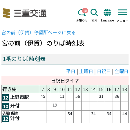
10
お知らせ
検索
Language
メニュー
宮の前（伊賀）
停留所ページに戻る
宮の前（伊賀）
のりば時刻表
1番のりば 時刻表
平日
|
土曜日
|
日祝日
|
全曜日
日祝日ダイヤ
行き先
7
8
9
10
11
12
13
14
15
16
17
18
45
11
56
31
36
上野市駅
12
19
汁付
10
子延口経由
54
34
34
44
汁付
12