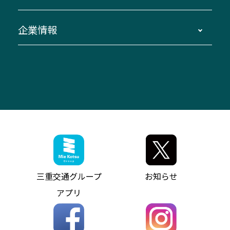
お問い合わせ
貸切バス団体旅行
臨時バスについて
湯の山温泉～名古屋
窓口案内
生命保険・損害保険
企業情報
伊勢二見鳥羽周遊バスCANばす
桑名・長島温泉・金城ふ頭駅～中部国際空港
美し国周遊ばす
自家用自動車車両運行管理
「みえブルーライン」（三重大学病院直通バ
（休止中）
よくあるご質問
大型自動車車検鈑金
会社情報
ス）
四日市～中部国際空港（休止中）
お問い合わせ
バス・タクシー交通広告
IR・決算情報
アンパンマンミュージアムバス
その他の高速バス
ITサービス（RPA業務自動化支援）
三重交通の取組み・CSR
VISON（ヴィソン）へのアクセス
異常事態発生時のお願い
観光コンサルティング
採用情報
神都ライナー
お客様駐車場のご案内
月極駐車場（津市内）
三重交通公式キャラクター
ミジュマルの電気バス
フリーWi-Fiサービスについて（高速バス）
ザ・バスコレクション三重交通バスセット
ファンコーナー
ミジュマルのラッピングバス（鈴鹿管内）
アイコンの説明
三重交通公式グッズ
お問い合わせ
参宮バス
インターネット予約
お知らせ・最新情報一覧
三重交通グループ
お知らせ
神都バス
よくあるご質問
ニュースリリース
アプリ
パールシャトル
お問い合わせ
お問い合わせ
バス情報の見える化
個人情報保護方針
コミュニティバス