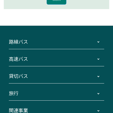
路線バス
時刻・運賃・停留所・路線図・冊子型時刻表
高速バス
主要停留所案内図・時刻表
地区別路線図
鳥羽・伊勢・県内各地 ～東京・埼玉
貸切バス
路線バスのご利用方法
南紀・VISON～横浜・東京・埼玉
運賃・乗車券・乗車券発売窓口
四日市～京都
観光バスの種類・設備
旅行
三重交通接近情報バスロケーションシステム
伊賀～名古屋
貸切バスのご利用について
ダイヤ改正情報
長島温泉～名古屋・栄
よくあるご質問
バスツアー・旅行
関連事業
迂回・休止について
南紀～VISON～名古屋