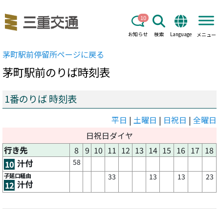
10
お知らせ
検索
Language
メニュー
茅町駅前
停留所ページに戻る
茅町駅前
のりば時刻表
1番のりば 時刻表
平日
|
土曜日
|
日祝日
|
全曜日
日祝日ダイヤ
行き先
8
9
10
11
12
13
14
15
16
17
18
58
汁付
10
子延口経由
33
13
13
23
汁付
12