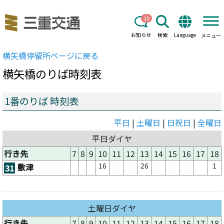
10
お知らせ
検索
Language
メニュー
横矢橋
停留所ページに戻る
横矢橋
のりば時刻表
1番のりば 時刻表
平日
|
土曜日
|
日祝日
|
全曜日
平日ダイヤ
行き先
7
8
9
10
11
12
13
14
15
16
17
18
16
26
1
敷津
31
土曜日ダイヤ
行き先
7
8
9
10
11
12
13
14
15
16
17
18