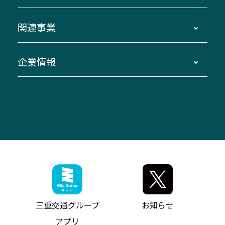
貸切バスのご利用について
ダイヤ改正情報
長島温泉～名古屋・栄
よくあるご質問
バスツアー・旅行
関連事業
迂回・休止について
南紀～VISON～名古屋
お問い合わせ
貸切バス団体旅行
臨時バスについて
湯の山温泉～名古屋
窓口案内
生命保険・損害保険
企業情報
伊勢二見鳥羽周遊バスCANばす
桑名・長島温泉・金城ふ頭駅～中部国際空港
美し国周遊ばす
自家用自動車車両運行管理
「みえブルーライン」（三重大学病院直通バ
（休止中）
よくあるご質問
大型自動車車検鈑金
会社情報
ス）
四日市～中部国際空港（休止中）
お問い合わせ
バス・タクシー交通広告
IR・決算情報
アンパンマンミュージアムバス
その他の高速バス
ITサービス（RPA業務自動化支援）
三重交通の取組み・CSR
VISON（ヴィソン）へのアクセス
異常事態発生時のお願い
観光コンサルティング
採用情報
神都ライナー
お客様駐車場のご案内
月極駐車場（津市内）
三重交通公式キャラクター
ミジュマルの電気バス
フリーWi-Fiサービスについて（高速バス）
ザ・バスコレクション三重交通バスセット
ファンコーナー
ミジュマルのラッピングバス（鈴鹿管内）
アイコンの説明
三重交通公式グッズ
お問い合わせ
参宮バス
インターネット予約
お知らせ・最新情報一覧
三重交通グループ
お知らせ
神都バス
よくあるご質問
ニュースリリース
アプリ
パールシャトル
お問い合わせ