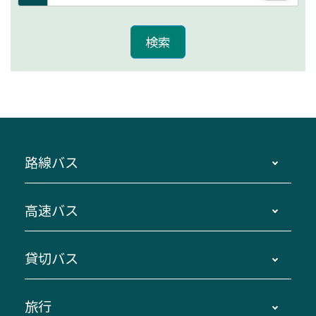
路線バス
時刻・運賃・停留所・路線図・冊子型時刻表
高速バス
主要停留所案内図・時刻表
地区別路線図
鳥羽・伊勢・県内各地 ～東京・埼玉
貸切バス
路線バスのご利用方法
南紀・VISON～横浜・東京・埼玉
運賃・乗車券・乗車券発売窓口
四日市～京都
観光バスの種類・設備
旅行
三重交通接近情報バスロケーションシステム
伊賀～名古屋