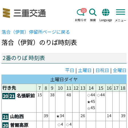
10
お知らせ
検索
Language
メニュー
落合（伊賀）
停留所ページに戻る
落合（伊賀）
のりば時刻表
2番のりば 時刻表
平日
|
土曜日
|
日祝日
|
全曜日
土曜日ダイヤ
行き先
7
8
9
10
11
12
13
14
15
16
17
18
15
38
48
44
44
名張駅前
20
21
◇
◇
45
★
45
☆
39
34
26
14
39
山粕西
21
★
4
4
曽爾高原
20
◇
◇