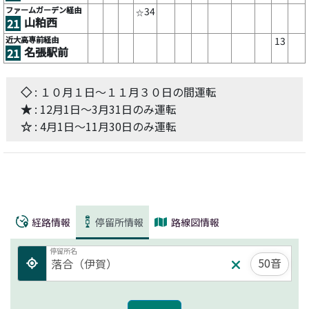
ファームガーデン経由
34
☆
山粕西
21
近大高専前経由
13
名張駅前
21
◇
: １０月１日～１１月３０日の間運転
★
: 12月1日～3月31日のみ運転
☆
: 4月1日～11月30日のみ運転
経路情報
停留所情報
路線図情報
停留所名
50音