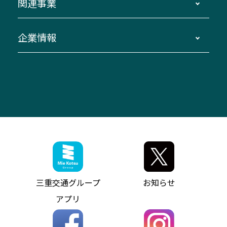
関連事業
迂回・休止について
南紀～VISON～名古屋
お問い合わせ
貸切バス団体旅行
臨時バスについて
湯の山温泉～名古屋
窓口案内
生命保険・損害保険
企業情報
伊勢二見鳥羽周遊バスCANばす
桑名・長島温泉・金城ふ頭駅～中部国際空港
美し国周遊ばす
自家用自動車車両運行管理
「みえブルーライン」（三重大学病院直通バ
（休止中）
よくあるご質問
大型自動車車検鈑金
会社情報
ス）
四日市～中部国際空港（休止中）
お問い合わせ
バス・タクシー交通広告
IR・決算情報
アンパンマンミュージアムバス
その他の高速バス
ITサービス（RPA業務自動化支援）
三重交通の取組み・CSR
VISON（ヴィソン）へのアクセス
異常事態発生時のお願い
観光コンサルティング
採用情報
神都ライナー
お客様駐車場のご案内
月極駐車場（津市内）
三重交通公式キャラクター
ミジュマルの電気バス
フリーWi-Fiサービスについて（高速バス）
ザ・バスコレクション三重交通バスセット
ファンコーナー
ミジュマルのラッピングバス（鈴鹿管内）
アイコンの説明
三重交通公式グッズ
お問い合わせ
参宮バス
インターネット予約
お知らせ・最新情報一覧
三重交通グループ
お知らせ
神都バス
よくあるご質問
ニュースリリース
アプリ
パールシャトル
お問い合わせ
お問い合わせ
バス情報の見える化
個人情報保護方針