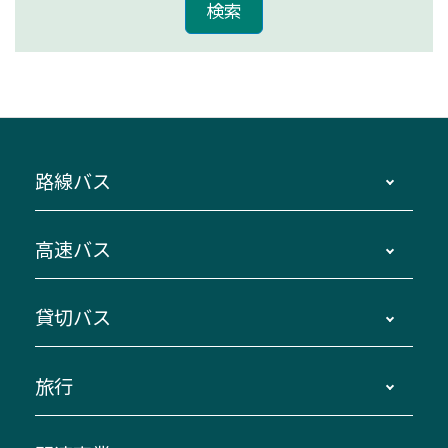
路線バス
時刻・運賃・停留所・路線図・冊子型時刻表
高速バス
主要停留所案内図・時刻表
地区別路線図
鳥羽・伊勢・県内各地 ～東京・埼玉
貸切バス
路線バスのご利用方法
南紀・VISON～横浜・東京・埼玉
運賃・乗車券・乗車券発売窓口
四日市～京都
観光バスの種類・設備
旅行
三重交通接近情報バスロケーションシステム
伊賀～名古屋
貸切バスのご利用について
ダイヤ改正情報
長島温泉～名古屋・栄
よくあるご質問
バスツアー・旅行