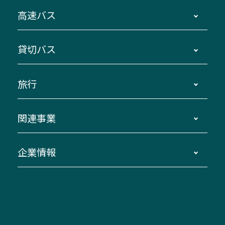
時刻・運賃・停留所・路線図・冊子型時刻表
高速バス
主要停留所案内図・時刻表
地区別路線図
鳥羽・伊勢・県内各地 ～東京・埼玉
貸切バス
路線バスのご利用方法
南紀・VISON～横浜・東京・埼玉
運賃・乗車券・乗車券発売窓口
四日市～京都
観光バスの種類・設備
旅行
三重交通接近情報バスロケーションシステム
伊賀～名古屋
貸切バスのご利用について
ダイヤ改正情報
長島温泉～名古屋・栄
よくあるご質問
バスツアー・旅行
関連事業
迂回・休止について
南紀～VISON～名古屋
お問い合わせ
貸切バス団体旅行
臨時バスについて
湯の山温泉～名古屋
窓口案内
生命保険・損害保険
企業情報
伊勢二見鳥羽周遊バスCANばす
桑名・長島温泉・金城ふ頭駅～中部国際空港
美し国周遊ばす
自家用自動車車両運行管理
「みえブルーライン」（三重大学病院直通バ
（休止中）
よくあるご質問
大型自動車車検鈑金
会社情報
ス）
四日市～中部国際空港（休止中）
お問い合わせ
バス・タクシー交通広告
IR・決算情報
アンパンマンミュージアムバス
その他の高速バス
ITサービス（RPA業務自動化支援）
三重交通の取組み・CSR
VISON（ヴィソン）へのアクセス
異常事態発生時のお願い
観光コンサルティング