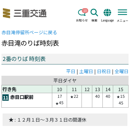
10
お知らせ
検索
Language
メニュー
赤目滝
停留所ページに戻る
赤目滝
のりば時刻表
2番のりば 時刻表
平日
|
土曜日
|
日祝日
|
全曜日
平日ダイヤ
行き先
10
11
12
13
14
15
17
22
40
40
15
赤目口駅前
11
★
★
45
45
★
★
: １２月１日～３月３１日の間運休