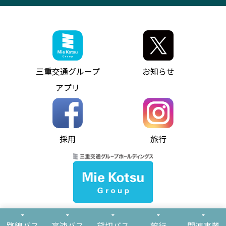
採用情報
神都ライナー
お客様駐車場のご案内
月極駐車場（津市内）
三重交通公式キャラクター
ミジュマルの電気バス
フリーWi-Fiサービスについて（高速バス）
ザ・バスコレクション三重交通バスセット
ファンコーナー
ミジュマルのラッピングバス（鈴鹿管内）
アイコンの説明
三重交通公式グッズ
お問い合わせ
参宮バス
インターネット予約
お知らせ・最新情報一覧
三重交通グループ
お知らせ
神都バス
よくあるご質問
ニュースリリース
アプリ
パールシャトル
お問い合わせ
お問い合わせ
バス情報の見える化
個人情報保護方針
コミュニティバス
ソーシャルメディア運用ポリシー
バス・タクシー交通広告
採用
旅行
ホームページのご利用にあたって
異常事態発生時のお願い
Notes for Using this Website
よくあるご質問
推奨環境
お問い合わせ
よくあるご質問
サイトマップ
© Mie Kotsu Co.,Ltd.
路線バス
高速バス
貸切バス
旅行
関連事業