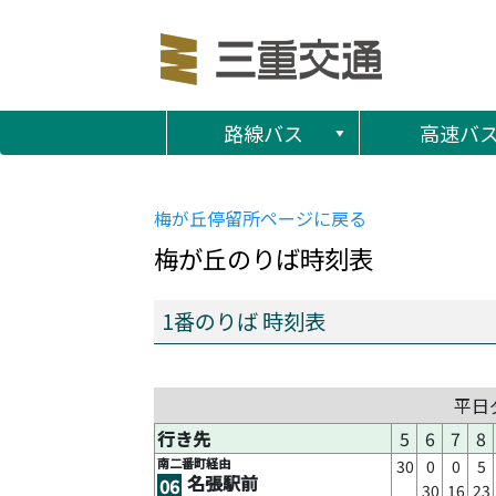
路線バス
高速バ
梅が丘
停留所ページに戻る
梅が丘
のりば時刻表
1番のりば 時刻表
平日
行き先
5
6
7
8
南二番町経由
30
0
0
5
名張駅前
06
30
16
23