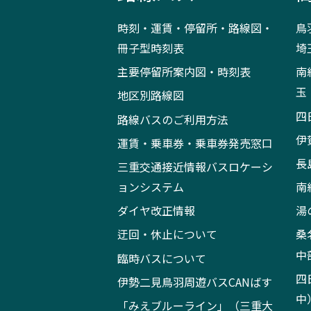
時刻・運賃・停留所・路線図・
鳥
冊子型時刻表
埼
主要停留所案内図・時刻表
南
玉
地区別路線図
四
路線バスのご利用方法
伊
運賃・乗車券・乗車券発売窓口
長
三重交通接近情報バスロケーシ
ョンシステム
南
ダイヤ改正情報
湯
迂回・休止について
桑
中
臨時バスについて
四
伊勢二見鳥羽周遊バスCANばす
中
「みえブルーライン」（三重大