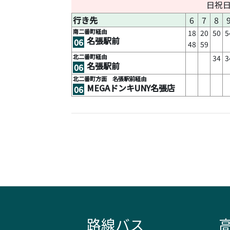
日祝
行き先
6
7
8
南二番町経由
18
20
50
5
名張駅前
06
48
59
北二番町経由
34
3
名張駅前
06
北二番町方面 名張駅前経由
MEGAドンキUNY名張店
06
路線バス