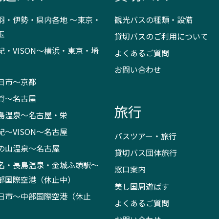
羽・伊勢・県内各地 ～東京・
観光バスの種類・設備
玉
貸切バスのご利用について
紀・VISON～横浜・東京・埼
よくあるご質問
お問い合わせ
日市～京都
賀～名古屋
旅行
島温泉～名古屋・栄
紀～VISON～名古屋
バスツアー・旅行
の山温泉～名古屋
貸切バス団体旅行
名・長島温泉・金城ふ頭駅～
窓口案内
部国際空港（休止中）
美し国周遊ばす
日市～中部国際空港（休止
よくあるご質問
）