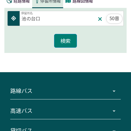
経路情報
停留所情報
路線図情報
停留所名
50音
路線バス
時刻・運賃・停留所・路線図・冊子型時刻表
高速バス
主要停留所案内図・時刻表
地区別路線図
鳥羽・伊勢・県内各地 ～東京・埼玉
貸切バス