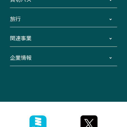
路線バスのご利用方法
南紀・VISON～横浜・東京・埼玉
運賃・乗車券・乗車券発売窓口
四日市～京都
観光バスの種類・設備
旅行
三重交通接近情報バスロケーションシステム
伊賀～名古屋
貸切バスのご利用について
ダイヤ改正情報
長島温泉～名古屋・栄
よくあるご質問
バスツアー・旅行
関連事業
迂回・休止について
南紀～VISON～名古屋
お問い合わせ
貸切バス団体旅行
臨時バスについて
湯の山温泉～名古屋
窓口案内
生命保険・損害保険
企業情報
伊勢二見鳥羽周遊バスCANばす
桑名・長島温泉・金城ふ頭駅～中部国際空港
美し国周遊ばす
自家用自動車車両運行管理
「みえブルーライン」（三重大学病院直通バ
（休止中）
よくあるご質問
大型自動車車検鈑金
会社情報
ス）
四日市～中部国際空港（休止中）
お問い合わせ
バス・タクシー交通広告
IR・決算情報
アンパンマンミュージアムバス
その他の高速バス
ITサービス（RPA業務自動化支援）
三重交通の取組み・CSR
VISON（ヴィソン）へのアクセス
異常事態発生時のお願い
観光コンサルティング
採用情報
神都ライナー
お客様駐車場のご案内
月極駐車場（津市内）
三重交通公式キャラクター
ミジュマルの電気バス
フリーWi-Fiサービスについて（高速バス）
ザ・バスコレクション三重交通バスセット
ファンコーナー
ミジュマルのラッピングバス（鈴鹿管内）
アイコンの説明
三重交通公式グッズ
お問い合わせ