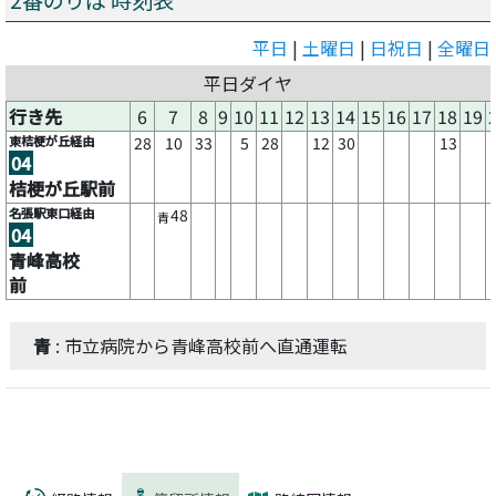
2番のりば 時刻表
平日
|
土曜日
|
日祝日
|
全曜日
平日ダイヤ
行き先
6
7
8
9
10
11
12
13
14
15
16
17
18
19
東桔梗が丘経由
28
10
33
5
28
12
30
13
04
桔梗が丘駅前
名張駅東口経由
48
青
04
青峰高校
前
青
: 市立病院から青峰高校前へ直通運転