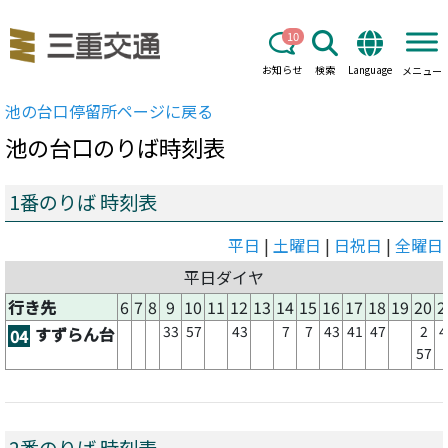
10
お知らせ
検索
Language
メニュー
池の台口
停留所ページに戻る
池の台口
のりば時刻表
1番のりば 時刻表
平日
|
土曜日
|
日祝日
|
全曜日
平日ダイヤ
行き先
6
7
8
9
10
11
12
13
14
15
16
17
18
19
20
2
33
57
43
7
7
43
41
47
2
4
すずらん台
04
57