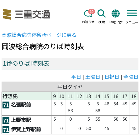
10
お知らせ
検索
Language
メニュー
岡波総合病院
停留所ページに戻る
岡波総合病院
のりば時刻表
1番のりば 時刻表
平日
|
土曜日
|
日祝日
|
全曜日
平日ダイヤ
行き先
9
10
11
12
13
14
15
16
17
18
3
3
3
3
3
48
54
49
49
名張駅前
71
53
58
5
0
5
55
50
50
上野市駅
71
0
0
50
45
45
伊賀上野駅前
71