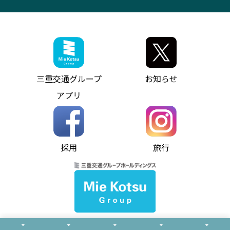
観光コンサルティング
採用情報
神都ライナー
お客様駐車場のご案内
月極駐車場（津市内）
三重交通公式キャラクター
ミジュマルの電気バス
フリーWi-Fiサービスについて（高速バス）
ザ・バスコレクション三重交通バスセット
ファンコーナー
ミジュマルのラッピングバス（鈴鹿管内）
アイコンの説明
三重交通公式グッズ
お問い合わせ
参宮バス
インターネット予約
お知らせ・最新情報一覧
三重交通グループ
お知らせ
神都バス
よくあるご質問
ニュースリリース
アプリ
パールシャトル
お問い合わせ
お問い合わせ
バス情報の見える化
個人情報保護方針
コミュニティバス
ソーシャルメディア運用ポリシー
バス・タクシー交通広告
採用
旅行
ホームページのご利用にあたって
異常事態発生時のお願い
Notes for Using this Website
よくあるご質問
推奨環境
お問い合わせ
よくあるご質問
サイトマップ
© Mie Kotsu Co.,Ltd.