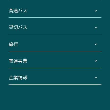
時刻・運賃・停留所・路線図・冊子型時刻表
高速バス
主要停留所案内図・時刻表
地区別路線図
鳥羽・伊勢・県内各地 ～東京・埼玉
貸切バス
路線バスのご利用方法
南紀・VISON～横浜・東京・埼玉
運賃・乗車券・乗車券発売窓口
四日市～京都
観光バスの種類・設備
旅行
三重交通接近情報バスロケーションシステム
伊賀～名古屋
貸切バスのご利用について
ダイヤ改正情報
長島温泉～名古屋・栄
よくあるご質問
バスツアー・旅行
関連事業
迂回・休止について
南紀～VISON～名古屋
お問い合わせ
貸切バス団体旅行
臨時バスについて
湯の山温泉～名古屋
窓口案内
生命保険・損害保険
企業情報
伊勢二見鳥羽周遊バスCANばす
桑名・長島温泉・金城ふ頭駅～中部国際空港
美し国周遊ばす
自家用自動車車両運行管理
「みえブルーライン」（三重大学病院直通バ
（休止中）
よくあるご質問
大型自動車車検鈑金
会社情報
ス）
四日市～中部国際空港（休止中）
お問い合わせ
バス・タクシー交通広告
IR・決算情報
アンパンマンミュージアムバス
その他の高速バス
ITサービス（RPA業務自動化支援）
三重交通の取組み・CSR
VISON（ヴィソン）へのアクセス
異常事態発生時のお願い