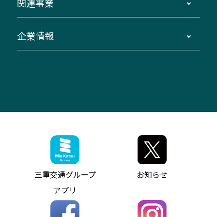
関連事業
迂回・休止について
南紀～VISON～名古屋
お問い合わせ
貸切バス団体旅行
臨時バスについて
湯の山温泉～名古屋
窓口案内
生命保険・損害保険
企業情報
伊勢二見鳥羽周遊バスCANばす
桑名・長島温泉・金城ふ頭駅～中部国際空港
美し国周遊ばす
自家用自動車車両運行管理
「みえブルーライン」（三重大学病院直通バ
（休止中）
よくあるご質問
大型自動車車検鈑金
会社情報
ス）
四日市～中部国際空港（休止中）
お問い合わせ
バス・タクシー交通広告
IR・決算情報
アンパンマンミュージアムバス
その他の高速バス
ITサービス（RPA業務自動化支援）
三重交通の取組み・CSR
VISON（ヴィソン）へのアクセス
異常事態発生時のお願い
観光コンサルティング
採用情報
神都ライナー
お客様駐車場のご案内
月極駐車場（津市内）
三重交通公式キャラクター
ミジュマルの電気バス
フリーWi-Fiサービスについて（高速バス）
ザ・バスコレクション三重交通バスセット
ファンコーナー
ミジュマルのラッピングバス（鈴鹿管内）
アイコンの説明
三重交通公式グッズ
お問い合わせ
参宮バス
インターネット予約
お知らせ・最新情報一覧
三重交通グループ
お知らせ
神都バス
よくあるご質問
ニュースリリース
アプリ
パールシャトル
お問い合わせ
お問い合わせ
バス情報の見える化
個人情報保護方針