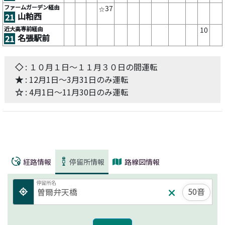
ファームガーデン経由
37
☆
山粕西
21
近大高専前経由
10
名張駅前
21
◇
: １０月１日～１１月３０日の間運転
★
: 12月1日～3月31日のみ運転
☆
: 4月1日～11月30日のみ運転
経路情報
停留所情報
路線図情報
停留所名
50音