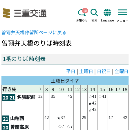
10
お知らせ
検索
Language
メニュー
曽爾弁天橋
停留所ページに戻る
曽爾弁天橋
のりば時刻表
1番のりば 時刻表
平日
|
土曜日
|
日祝日
|
全曜日
土曜日ダイヤ
行き先
7
8
9
10
11
12
13
14
15
16
17
18
12
35
45
41
41
名張駅前
20
21
◇
◇
42
★
42
☆
42
37
29
17
42
山粕西
21
★
7
7
曽爾高原
20
◇
◇