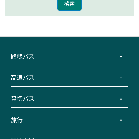
路線バス
時刻・運賃・停留所・路線図・冊子型時刻表
高速バス
主要停留所案内図・時刻表
地区別路線図
鳥羽・伊勢・県内各地 ～東京・埼玉
貸切バス
路線バスのご利用方法
南紀・VISON～横浜・東京・埼玉
運賃・乗車券・乗車券発売窓口
四日市～京都
観光バスの種類・設備
旅行
三重交通接近情報バスロケーションシステム
伊賀～名古屋
貸切バスのご利用について
ダイヤ改正情報
長島温泉～名古屋・栄
よくあるご質問
バスツアー・旅行