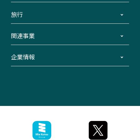
運賃・乗車券・乗車券発売窓口
四日市～京都
観光バスの種類・設備
旅行
三重交通接近情報バスロケーションシステム
伊賀～名古屋
貸切バスのご利用について
ダイヤ改正情報
長島温泉～名古屋・栄
よくあるご質問
バスツアー・旅行
関連事業
迂回・休止について
南紀～VISON～名古屋
お問い合わせ
貸切バス団体旅行
臨時バスについて
湯の山温泉～名古屋
窓口案内
生命保険・損害保険
企業情報
伊勢二見鳥羽周遊バスCANばす
桑名・長島温泉・金城ふ頭駅～中部国際空港
美し国周遊ばす
自家用自動車車両運行管理
「みえブルーライン」（三重大学病院直通バ
（休止中）
よくあるご質問
大型自動車車検鈑金
会社情報
ス）
四日市～中部国際空港（休止中）
お問い合わせ
バス・タクシー交通広告
IR・決算情報
アンパンマンミュージアムバス
その他の高速バス
ITサービス（RPA業務自動化支援）
三重交通の取組み・CSR
VISON（ヴィソン）へのアクセス
異常事態発生時のお願い
観光コンサルティング
採用情報
神都ライナー
お客様駐車場のご案内
月極駐車場（津市内）
三重交通公式キャラクター
ミジュマルの電気バス
フリーWi-Fiサービスについて（高速バス）
ザ・バスコレクション三重交通バスセット
ファンコーナー
ミジュマルのラッピングバス（鈴鹿管内）
アイコンの説明
三重交通公式グッズ
お問い合わせ
参宮バス
インターネット予約