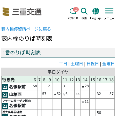
10
お知らせ
検索
Language
メニュー
藪内橋
停留所ページに戻る
藪内橋
のりば時刻表
1番のりば 時刻表
平日
|
土曜日
|
日祝日
|
全曜日
平日ダイヤ
行き先
6
7
8
9
10
11
12
13
14
15
16
17
18
58
21
31
28
名張駅前
21
★
57
52
6
44
32
57
山粕西
21
★
☆
ファームガーデン経由
11
☆
名張駅前
21
近大高専前経由
56