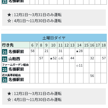
名張駅前
21
★
: 12月1日～3月31日のみ運転
☆
: 4月1日～11月30日のみ運転
土曜日ダイヤ
行き先
6
7
8
9
10
11
12
13
14
15
16
17
18
58
21
31
28
名張駅前
21
★
57
52
6
44
32
57
山粕西
21
★
☆
ファームガーデン経由
11
☆
名張駅前
21
近大高専前経由
56
名張駅前
21
★
: 12月1日～3月31日のみ運転
☆
: 4月1日～11月30日のみ運転