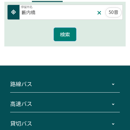
停留所名
50音
路線バス
時刻・運賃・停留所・路線図・冊子型時刻表
高速バス
主要停留所案内図・時刻表
地区別路線図
鳥羽・伊勢・県内各地 ～東京・埼玉
貸切バス
路線バスのご利用方法
南紀・VISON～横浜・東京・埼玉