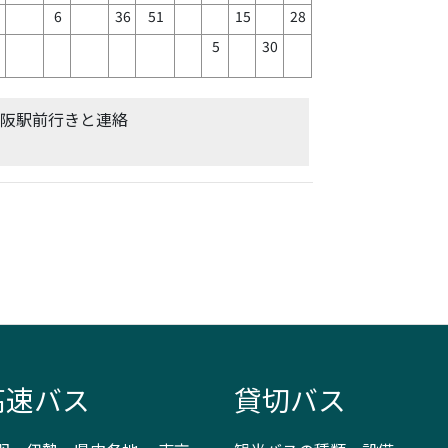
1
6
36
51
15
28
5
30
松阪駅前行きと連絡
高速バス
貸切バス