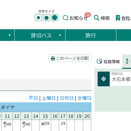
文字サイズ
10
●
●
お知らせ
検索
会社
●
ス
貸切バス
旅行
このページを印刷
経路情報
停留所名
平日
|
土曜日
|
日祝日
|
全曜日
日ダイヤ
0
11
12
13
14
15
16
17
18
19
20
59
19
相
相
49
49
相
ア
ア