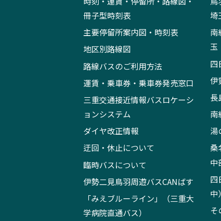
時刻・運賃・停留所・路線図・
鳥
冊子型時刻表
埼
主要停留所案内図・時刻表
南
玉
地区別路線図
四
路線バスのご利用方法
伊
運賃・乗車券・乗車券発売窓口
長
三重交通接近情報バスロケーシ
ョンシステム
南
ダイヤ改正情報
湯
迂回・休止について
桑
中
臨時バスについて
四
伊勢二見鳥羽周遊バスCANばす
中
「みえブルーライン」（三重大
そ
学病院直通バス）