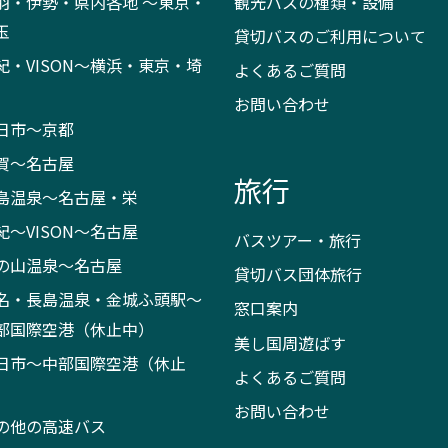
羽・伊勢・県内各地 ～東京・
観光バスの種類・設備
玉
貸切バスのご利用について
紀・VISON～横浜・東京・埼
よくあるご質問
お問い合わせ
日市～京都
賀～名古屋
旅行
島温泉～名古屋・栄
紀～VISON～名古屋
バスツアー・旅行
の山温泉～名古屋
貸切バス団体旅行
名・長島温泉・金城ふ頭駅～
窓口案内
部国際空港（休止中）
美し国周遊ばす
日市～中部国際空港（休止
よくあるご質問
）
お問い合わせ
の他の高速バス