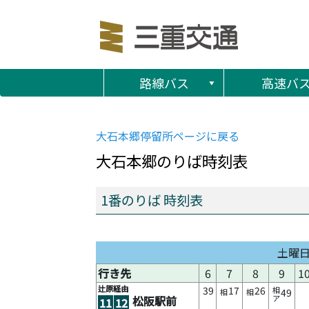
路線バス
高速バ
大石本郷
停留所ページに戻る
大石本郷
のりば時刻表
1番のりば 時刻表
土曜
行き先
6
7
8
9
1
辻原経由
39
17
26
相
49
相
相
松阪駅前
ア
11
12