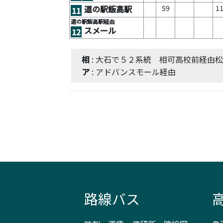
59
1
道の駅飯高駅
11
道の駅飯高駅経由
スメール
12
相
: 大石で５２系統 相可高校前経由
ア
: アドバンスモール経由
路線バス