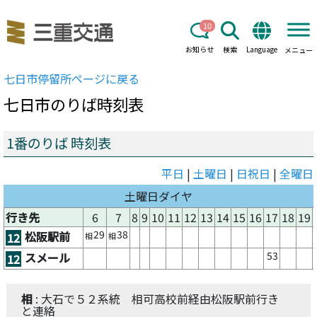
10
お知らせ
検索
Language
メニュー
七日市
停留所ページに戻る
七日市
のりば時刻表
1番のりば 時刻表
平日
|
土曜日
|
日祝日
|
全曜日
土曜日ダイヤ
行き先
6
7
8
9
10
11
12
13
14
15
16
17
18
19
29
38
松阪駅前
12
相
相
53
スメール
12
相
: 大石で５２系統 相可高校前経由松阪駅前行き
と連絡