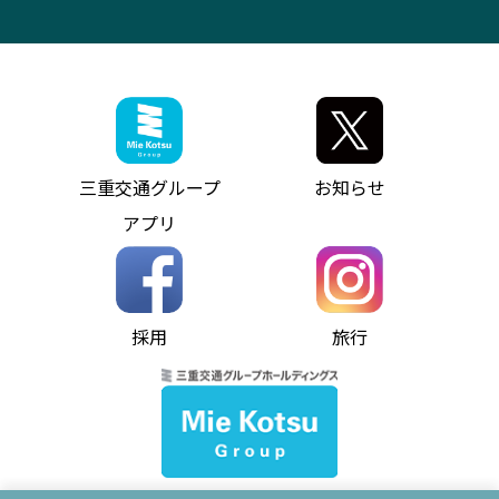
VISON（ヴィソン）へのアクセス
異常事態発生時のお願い
観光コンサルティング
採用情報
神都ライナー
お客様駐車場のご案内
月極駐車場（津市内）
三重交通公式キャラクター
ミジュマルの電気バス
フリーWi-Fiサービスについて（高速バス）
ザ・バスコレクション三重交通バスセット
ファンコーナー
ミジュマルのラッピングバス（鈴鹿管内）
アイコンの説明
三重交通公式グッズ
お問い合わせ
参宮バス
インターネット予約
お知らせ・最新情報一覧
三重交通グループ
お知らせ
神都バス
よくあるご質問
ニュースリリース
アプリ
パールシャトル
お問い合わせ
お問い合わせ
バス情報の見える化
個人情報保護方針
コミュニティバス
ソーシャルメディア運用ポリシー
バス・タクシー交通広告
採用
旅行
ホームページのご利用にあたって
異常事態発生時のお願い
Notes for Using this Website
よくあるご質問
推奨環境
お問い合わせ
よくあるご質問
サイトマップ