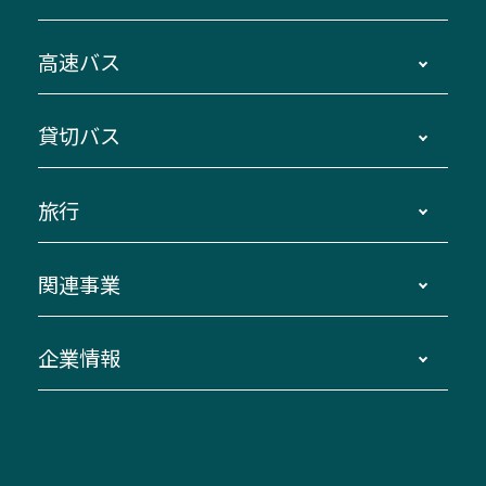
時刻・運賃・停留所・路線図・冊子型時刻表
高速バス
主要停留所案内図・時刻表
地区別路線図
鳥羽・伊勢・県内各地 ～東京・埼玉
貸切バス
路線バスのご利用方法
南紀・VISON～横浜・東京・埼玉
運賃・乗車券・乗車券発売窓口
四日市～京都
観光バスの種類・設備
旅行
三重交通接近情報バスロケーションシステム
伊賀～名古屋
貸切バスのご利用について
ダイヤ改正情報
長島温泉～名古屋・栄
よくあるご質問
バスツアー・旅行
関連事業
迂回・休止について
南紀～VISON～名古屋
お問い合わせ
貸切バス団体旅行
臨時バスについて
湯の山温泉～名古屋
窓口案内
生命保険・損害保険
企業情報
伊勢二見鳥羽周遊バスCANばす
桑名・長島温泉・金城ふ頭駅～中部国際空港
美し国周遊ばす
自家用自動車車両運行管理
「みえブルーライン」（三重大学病院直通バ
（休止中）
よくあるご質問
大型自動車車検鈑金
会社情報
ス）
四日市～中部国際空港（休止中）
お問い合わせ
バス・タクシー交通広告
IR・決算情報
アンパンマンミュージアムバス
その他の高速バス
ITサービス（RPA業務自動化支援）
三重交通の取組み・CSR