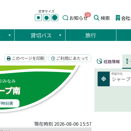
文字サイズ
10
●
●
お知らせ
検索
会社
●
ス
貸切バス
旅行
このページを印刷
ご利用にあたって
経路情報
停留所名
ぷみなみ
ープ南
F時刻表
現在時刻 2026-08-06 15:57