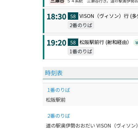
三瀬谷
５４系統 三瀬谷行き。道の駅奥伊勢
18:30
VISON（ヴィソン）
行 (
多
58
2番のりば
19:20
松阪駅前
行 (
射和
経由）
58
1番のりば
時刻表
1番のりば
松阪駅前
2番のりば
道の駅奥伊勢おおだい VISON（ヴィソン