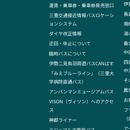
伊
運賃・乗車券・乗車券発売窓口
長
三重交通接近情報バスロケーシ
ョンシステム
南
ダイヤ改正情報
湯
迂回・休止について
桑
中
臨時バスについて
四
伊勢二見鳥羽周遊バスCANばす
中
「みえブルーライン」（三重大
そ
学病院直通バス）
異
アンパンマンミュージアムバス
お
VISON（ヴィソン）へのアクセ
ス
フ
（
神都ライナー
ア
ミジュマルの電気バス