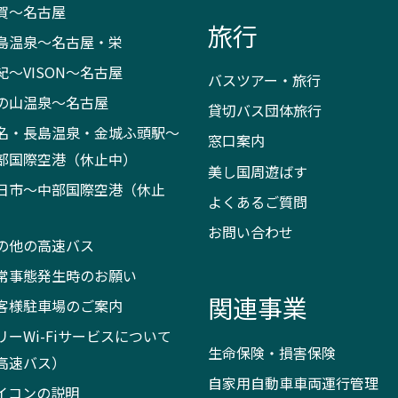
賀～名古屋
旅行
島温泉～名古屋・栄
紀～VISON～名古屋
バスツアー・旅行
の山温泉～名古屋
貸切バス団体旅行
名・長島温泉・金城ふ頭駅～
窓口案内
部国際空港（休止中）
美し国周遊ばす
日市～中部国際空港（休止
よくあるご質問
）
お問い合わせ
の他の高速バス
常事態発生時のお願い
関連事業
客様駐車場のご案内
リーWi-Fiサービスについて
生命保険・損害保険
高速バス）
自家用自動車車両運行管理
イコンの説明