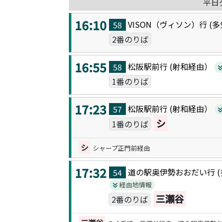
平日
16:10
VISON（ヴィソン）
行 (
多
58
2番のりば
16:55
松阪駅前
行 (
射和
経由）
58
1番のりば
17:23
松阪駅前
行 (
射和
経由）
57
シ
1番のりば
シ
シャープ正門前経由
17:32
道の駅奥伊勢おおだい
行 (
54
経由地情報
三瀬谷
2番のりば