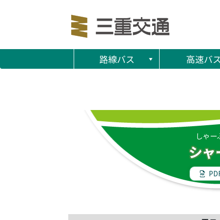
路線バス
高速バ
しゃー
シャ
PD