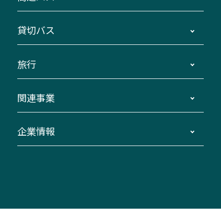
主要停留所案内図・時刻表
地区別路線図
鳥羽・伊勢・県内各地 ～東京・埼玉
貸切バス
路線バスのご利用方法
南紀・VISON～横浜・東京・埼玉
運賃・乗車券・乗車券発売窓口
四日市～京都
観光バスの種類・設備
旅行
三重交通接近情報バスロケーションシステム
伊賀～名古屋
貸切バスのご利用について
ダイヤ改正情報
長島温泉～名古屋・栄
よくあるご質問
バスツアー・旅行
関連事業
迂回・休止について
南紀～VISON～名古屋
お問い合わせ
貸切バス団体旅行
臨時バスについて
湯の山温泉～名古屋
窓口案内
生命保険・損害保険
企業情報
伊勢二見鳥羽周遊バスCANばす
桑名・長島温泉・金城ふ頭駅～中部国際空港
美し国周遊ばす
自家用自動車車両運行管理
「みえブルーライン」（三重大学病院直通バ
（休止中）
よくあるご質問
大型自動車車検鈑金
会社情報
ス）
四日市～中部国際空港（休止中）
お問い合わせ
バス・タクシー交通広告
IR・決算情報
アンパンマンミュージアムバス
その他の高速バス
ITサービス（RPA業務自動化支援）
三重交通の取組み・CSR
VISON（ヴィソン）へのアクセス
異常事態発生時のお願い
観光コンサルティング
採用情報
神都ライナー
お客様駐車場のご案内
月極駐車場（津市内）
三重交通公式キャラクター