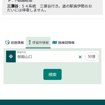
三瀬谷
: ５４系統 三瀬谷行き。道の駅奥伊勢おお
だいには停車しません。
経路情報
停留所情報
路線図情報
停留所名
50音