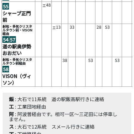
48
55
工
シャープ正門
前
射和・多気クリスタ
13
33
28
53
工
ルタウン前・VISON
経由
54
57
道の駅奥伊勢
おおだい
射和・多気クリスタ
38
53
53
ルタウン前経由
58
VISON（ヴィ
ソン）
飯
: 大石で11系統 道の駅飯高駅行きに連絡
工
: 工業団地経由
阿
: 阿波曽経由です。相可一区～三疋田には停車し
ません。
ス
: 大石で12系統 スメール行きに連絡
下
: 下蛸路経由