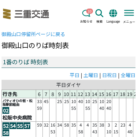
10
お知らせ
検索
Language
メニュー
御殿山口
停留所ページに戻る
御殿山口
のりば時刻表
1番のりば 時刻表
平日
|
土曜日
|
日祝日
|
全曜日
平日ダイヤ
行き先
6
7
8
9
10
11
12
13
14
15
16
17
18
19
2
パティオひの街・松
33
45
25
25
10
40
10
25
10
20
阪駅前経由
59
55
55
40
40
02
松阪中央病院
59
32
16
34
58
35
4
4
35
38
3
2
23
4
52
54
55
57
53
58
43
10
15
40
58