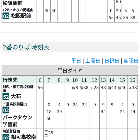
50
松阪駅前
パティオひの街経由
30
40
0
20
5
5
2
松阪駅前
02
55
45
35
38
2番のりば 時刻表
平日
|
土曜日
|
日祝日
|
全曜日
平日ダイヤ
行き先
6
7
8
9
10
11
12
13
14
15
16
射和・相可高校前経
56
8
38
28
43
43
40
38
飯
飯
工
阿
飯
ス
由
大石
52
三重高校前経由
0
4
9
24
24
9
9
9
4
9
02
18
39
44
24
44
パークタウン
50
学園前
阿波曽経由
下
28
相可高校南
工
52