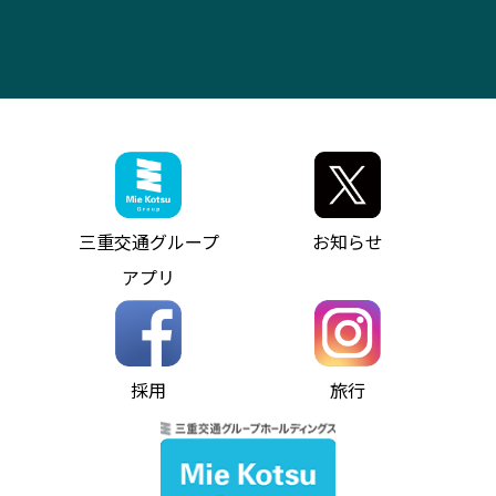
お問い合わせ
バス・タクシー交通広告
IR・決算情報
アンパンマンミュージアムバス
その他の高速バス
ITサービス（RPA業務自動化支援）
三重交通の取組み・CSR
VISON（ヴィソン）へのアクセス
異常事態発生時のお願い
観光コンサルティング
採用情報
神都ライナー
お客様駐車場のご案内
月極駐車場（津市内）
三重交通公式キャラクター
ミジュマルの電気バス
フリーWi-Fiサービスについて（高速バス）
ザ・バスコレクション三重交通バスセット
ファンコーナー
ミジュマルのラッピングバス（鈴鹿管内）
アイコンの説明
三重交通公式グッズ
お問い合わせ
参宮バス
インターネット予約
お知らせ・最新情報一覧
三重交通グループ
お知らせ
神都バス
よくあるご質問
ニュースリリース
アプリ
パールシャトル
お問い合わせ
お問い合わせ
バス情報の見える化
個人情報保護方針
コミュニティバス
ソーシャルメディア運用ポリシー
バス・タクシー交通広告
採用
旅行
ホームページのご利用にあたって
異常事態発生時のお願い
Notes for Using this Website
よくあるご質問
推奨環境
お問い合わせ