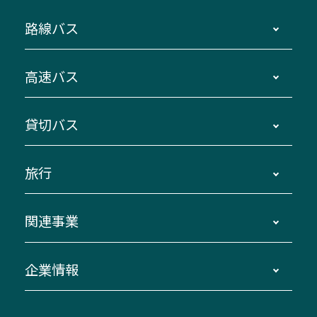
路線バス
時刻・運賃・停留所・路線図・冊子型時刻表
高速バス
主要停留所案内図・時刻表
地区別路線図
鳥羽・伊勢・県内各地 ～東京・埼玉
貸切バス
路線バスのご利用方法
南紀・VISON～横浜・東京・埼玉
運賃・乗車券・乗車券発売窓口
四日市～京都
観光バスの種類・設備
旅行
三重交通接近情報バスロケーションシステム
伊賀～名古屋
貸切バスのご利用について
ダイヤ改正情報
長島温泉～名古屋・栄
よくあるご質問
バスツアー・旅行
関連事業
迂回・休止について
南紀～VISON～名古屋
お問い合わせ
貸切バス団体旅行
臨時バスについて
湯の山温泉～名古屋
窓口案内
生命保険・損害保険
企業情報
伊勢二見鳥羽周遊バスCANばす
桑名・長島温泉・金城ふ頭駅～中部国際空港
美し国周遊ばす
自家用自動車車両運行管理
「みえブルーライン」（三重大学病院直通バ
（休止中）
よくあるご質問
大型自動車車検鈑金
会社情報
ス）
四日市～中部国際空港（休止中）