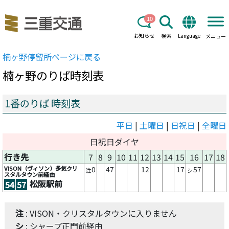
10
お知らせ
検索
Language
メニュー
楠ヶ野
停留所ページに戻る
楠ヶ野
のりば時刻表
1番のりば 時刻表
平日
|
土曜日
|
日祝日
|
全曜日
日祝日ダイヤ
行き先
7
8
9
10
11
12
13
14
15
16
17
18
VISON（ヴィソン）多気クリ
0
47
12
17
57
注
シ
スタルタウン前経由
松阪駅前
54
57
注
: VISON・クリスタルタウンに入りません
シ
: シャープ正門前経由