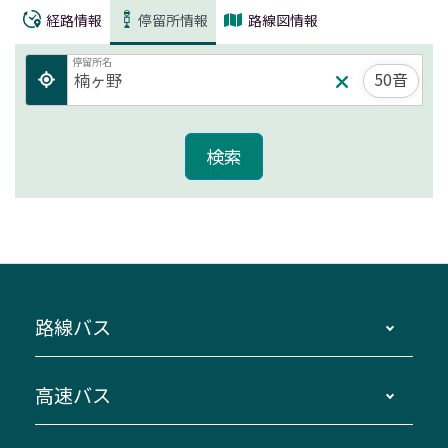
経路情報
停留所情報
路線図情報
停留所名
50音
路線バス
時刻・運賃・停留所・路線図・冊子型時刻表
高速バス
主要停留所案内図・時刻表
地区別路線図
鳥羽・伊勢・県内各地 ～東京・埼玉