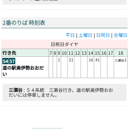
2番のりば 時刻表
平日
|
土曜日
|
日祝日
|
全曜日
日祝日ダイヤ
行き先
7
8
9
10
11
12
13
14
15
16
17
18
1
21
16
41
1
54
57
三瀬谷
道の駅奥伊勢おおだ
い
三瀬谷
: ５４系統 三瀬谷行き。道の駅奥伊勢おお
だいには停車しません。