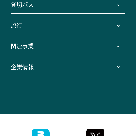
貸切バス
路線バスのご利用方法
南紀・VISON～横浜・東京・埼玉
運賃・乗車券・乗車券発売窓口
四日市～京都
観光バスの種類・設備
旅行
三重交通接近情報バスロケーションシステム
伊賀～名古屋
貸切バスのご利用について
ダイヤ改正情報
長島温泉～名古屋・栄
よくあるご質問
バスツアー・旅行
関連事業
迂回・休止について
南紀～VISON～名古屋
お問い合わせ
貸切バス団体旅行
臨時バスについて
湯の山温泉～名古屋
窓口案内
生命保険・損害保険
企業情報
伊勢二見鳥羽周遊バスCANばす
桑名・長島温泉・金城ふ頭駅～中部国際空港
美し国周遊ばす
自家用自動車車両運行管理
「みえブルーライン」（三重大学病院直通バ
（休止中）
よくあるご質問
大型自動車車検鈑金
会社情報
ス）
四日市～中部国際空港（休止中）
お問い合わせ
バス・タクシー交通広告
IR・決算情報
アンパンマンミュージアムバス
その他の高速バス
ITサービス（RPA業務自動化支援）
三重交通の取組み・CSR
VISON（ヴィソン）へのアクセス
異常事態発生時のお願い
観光コンサルティング
採用情報
神都ライナー
お客様駐車場のご案内
月極駐車場（津市内）
三重交通公式キャラクター
ミジュマルの電気バス
フリーWi-Fiサービスについて（高速バス）
ザ・バスコレクション三重交通バスセット
ファンコーナー
ミジュマルのラッピングバス（鈴鹿管内）
アイコンの説明