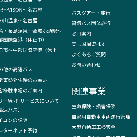
紀～VISON～名古屋
バスツアー・旅行
の山温泉～名古屋
貸切バス団体旅行
名・長島温泉・金城ふ頭駅～
窓口案内
部国際空港（休止中）
美し国周遊ばす
日市～中部国際空港（休止
よくあるご質問
）
お問い合わせ
の他の高速バス
常事態発生時のお願い
関連事業
客様駐車場のご案内
リーWi-Fiサービスについて
生命保険・損害保険
高速バス）
自家用自動車車両運行管理
イコンの説明
大型自動車車検鈑金
ンターネット予約