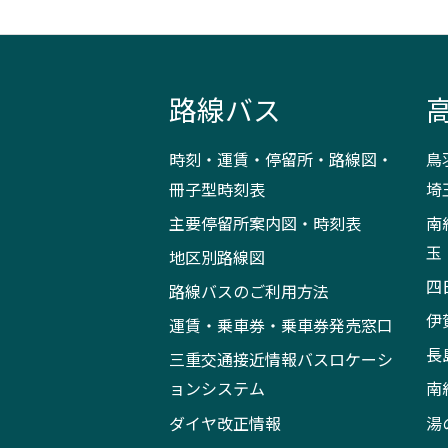
路線バス
時刻・運賃・停留所・路線図・
鳥
冊子型時刻表
埼
主要停留所案内図・時刻表
南
玉
地区別路線図
四
路線バスのご利用方法
伊
運賃・乗車券・乗車券発売窓口
長
三重交通接近情報バスロケーシ
ョンシステム
南
ダイヤ改正情報
湯