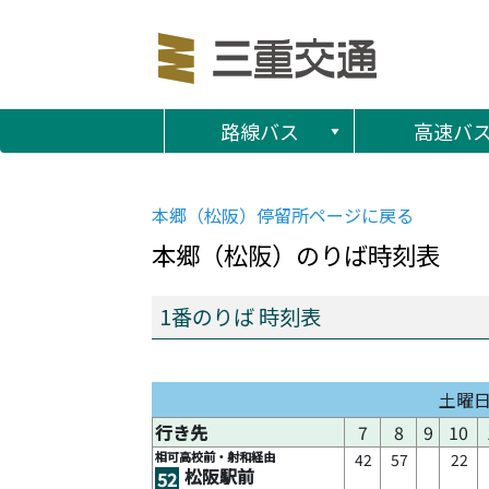
路線バス
高速バ
本郷（松阪）
停留所ページに戻る
本郷（松阪）
のりば時刻表
1番のりば 時刻表
土曜
行き先
7
8
9
10
相可高校前・射和経由
42
57
22
松阪駅前
52