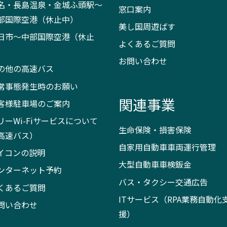
名・長島温泉・金城ふ頭駅～
窓口案内
部国際空港（休止中）
美し国周遊ばす
日市～中部国際空港（休止
よくあるご質問
）
お問い合わせ
の他の高速バス
常事態発生時のお願い
関連事業
客様駐車場のご案内
リーWi-Fiサービスについて
生命保険・損害保険
高速バス）
自家用自動車車両運行管理
イコンの説明
大型自動車車検鈑金
ンターネット予約
バス・タクシー交通広告
くあるご質問
ITサービス（RPA業務自動化
問い合わせ
援）