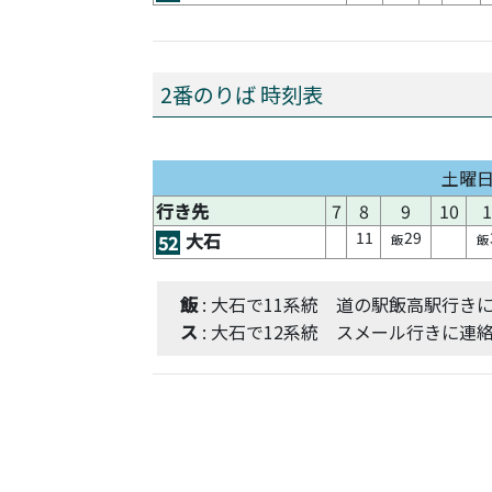
2番のりば 時刻表
土曜
行き先
7
8
9
10
1
11
29
大石
52
飯
飯
飯
: 大石で11系統 道の駅飯高駅行き
ス
: 大石で12系統 スメール行きに連