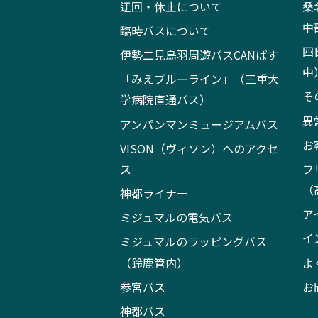
迂回・休止について
桑
中
臨時バスについて
四
伊勢二見鳥羽周遊バスCANばす
中
「みえブルーライン」（三重大
そ
学病院直通バス）
異
アンパンマンミュージアムバス
お
VISON（ヴィソン）へのアクセ
ス
フ
（
神都ライナー
ア
ミジュマルの電気バス
イ
ミジュマルのラッピングバス
（鈴鹿管内）
よ
参宮バス
お
神都バス