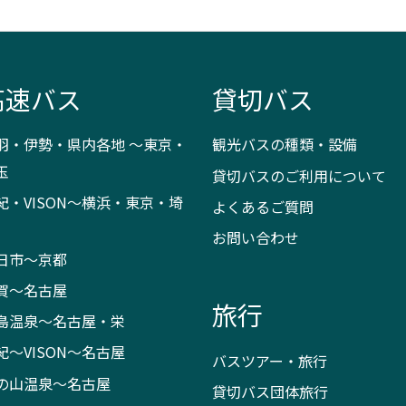
高速バス
貸切バス
羽・伊勢・県内各地 ～東京・
観光バスの種類・設備
玉
貸切バスのご利用について
紀・VISON～横浜・東京・埼
よくあるご質問
お問い合わせ
日市～京都
賀～名古屋
旅行
島温泉～名古屋・栄
紀～VISON～名古屋
バスツアー・旅行
の山温泉～名古屋
貸切バス団体旅行