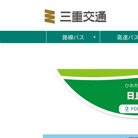
路線バス
高速バ
ひお
日
PD