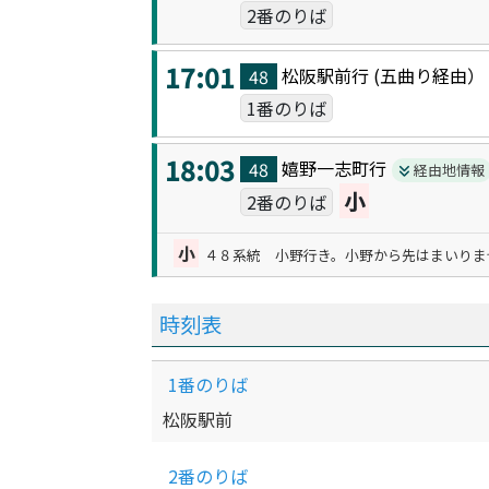
2番のりば
17:01
松阪駅前
行 (
五曲り
経由
48
1番のりば
18:03
嬉野一志町
行
48
経由地情報
小
2番のりば
小
４８系統 小野行き。小野から先はまいりま
時刻表
1番のりば
松阪駅前
2番のりば