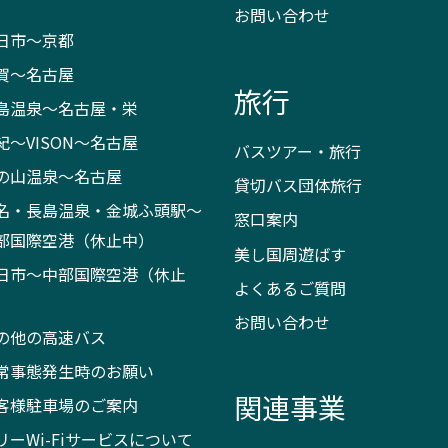
お問い合わせ
日市～京都
賀～名古屋
旅行
島温泉～名古屋・栄
紀～VISON～名古屋
バスツアー・旅行
の山温泉～名古屋
貸切バス団体旅行
名・長島温泉・金城ふ頭駅～
窓口案内
部国際空港（休止中）
美し国周遊ばす
日市～中部国際空港（休止
よくあるご質問
）
お問い合わせ
の他の高速バス
常事態発生時のお願い
関連事業
客様駐車場のご案内
リーWi-Fiサービスについて