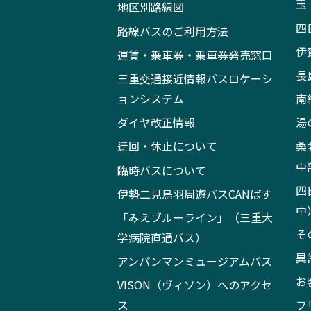
玉
地区別路線図
四
路線バスのご利用方法
伊
運賃・乗車券・乗車券発売窓口
長
三重交通接近情報バスロケーシ
ョンシステム
南
ダイヤ改正情報
湯
迂回・休止について
桑
中
臨時バスについて
四
伊勢二見鳥羽周遊バスCANばす
中
「みえブルーライン」（三重大
そ
学病院直通バス）
異
アンパンマンミュージアムバス
お
VISON（ヴィソン）へのアクセ
ス
フ