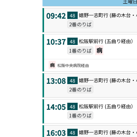
土曜
09:42
嬉野一志町
行 (
藤の木台・
48
2番のりば
10:37
松阪駅前
行 (
五曲り
経由
48
病
1番のりば
病
松阪中央病院経由
13:08
嬉野一志町
行 (
藤の木台・
48
2番のりば
14:05
松阪駅前
行 (
五曲り
経由
48
1番のりば
16:03
嬉野一志町
行 (
藤の木台・
48