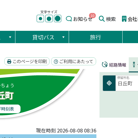
文字サイズ
10
●
●
お知らせ
検索
会社
●
ス
貸切バス
旅行
このページを印刷
ご利用にあたって
経路情報
停留所名
かちょう
丘町
F時刻表
現在時刻 2026-08-08 08:36