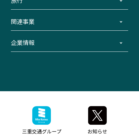
旅行
三重交通接近情報バスロケーションシステム
伊賀～名古屋
貸切バスのご利用について
ダイヤ改正情報
長島温泉～名古屋・栄
よくあるご質問
バスツアー・旅行
関連事業
迂回・休止について
南紀～VISON～名古屋
お問い合わせ
貸切バス団体旅行
臨時バスについて
湯の山温泉～名古屋
窓口案内
生命保険・損害保険
企業情報
伊勢二見鳥羽周遊バスCANばす
桑名・長島温泉・金城ふ頭駅～中部国際空港
美し国周遊ばす
自家用自動車車両運行管理
「みえブルーライン」（三重大学病院直通バ
（休止中）
よくあるご質問
大型自動車車検鈑金
会社情報
ス）
四日市～中部国際空港（休止中）
お問い合わせ
バス・タクシー交通広告
IR・決算情報
アンパンマンミュージアムバス
その他の高速バス
ITサービス（RPA業務自動化支援）
三重交通の取組み・CSR
VISON（ヴィソン）へのアクセス
異常事態発生時のお願い
観光コンサルティング
採用情報
神都ライナー
お客様駐車場のご案内
月極駐車場（津市内）
三重交通公式キャラクター
ミジュマルの電気バス
フリーWi-Fiサービスについて（高速バス）
ザ・バスコレクション三重交通バスセット
ファンコーナー
ミジュマルのラッピングバス（鈴鹿管内）
アイコンの説明
三重交通公式グッズ
お問い合わせ
参宮バス
インターネット予約
お知らせ・最新情報一覧
三重交通グループ
お知らせ
神都バス
よくあるご質問
ニュースリリース