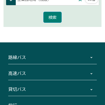
路線バス
時刻・運賃・停留所・路線図・冊子型時刻表
高速バス
主要停留所案内図・時刻表
地区別路線図
鳥羽・伊勢・県内各地 ～東京・埼玉
貸切バス
路線バスのご利用方法
南紀・VISON～横浜・東京・埼玉
運賃・乗車券・乗車券発売窓口
四日市～京都
観光バスの種類・設備