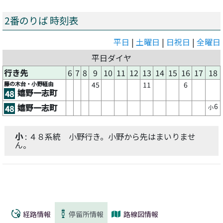
2番のりば 時刻表
平日
|
土曜日
|
日祝日
|
全曜日
平日ダイヤ
行き先
6
7
8
9
10
11
12
13
14
15
16
17
18
藤の木台・小野経由
45
11
6
嬉野一志町
48
6
嬉野一志町
48
小
小
: ４８系統 小野行き。小野から先はまいりませ
ん。
経路情報
停留所情報
路線図情報