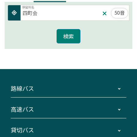
停留所名
50音
路線バス
時刻・運賃・停留所・路線図・冊子型時刻表
高速バス
主要停留所案内図・時刻表
地区別路線図
鳥羽・伊勢・県内各地 ～東京・埼玉
貸切バス
路線バスのご利用方法
南紀・VISON～横浜・東京・埼玉