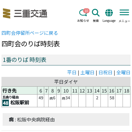
10
お知らせ
検索
Language
メニュー
四町会
停留所ページに戻る
四町会
のりば時刻表
1番のりば 時刻表
平日
|
土曜日
|
日祝日
|
全曜日
平日ダイヤ
行き先
6
7
8
9
10
11
12
13
14
15
16
17
18
五曲り経由
49
6
34
2
58
病
病
松阪駅前
48
病
: 松阪中央病院経由