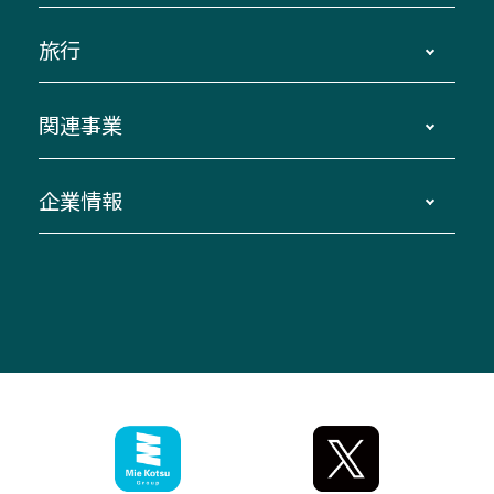
運賃・乗車券・乗車券発売窓口
四日市～京都
観光バスの種類・設備
旅行
三重交通接近情報バスロケーションシステム
伊賀～名古屋
貸切バスのご利用について
ダイヤ改正情報
長島温泉～名古屋・栄
よくあるご質問
バスツアー・旅行
関連事業
迂回・休止について
南紀～VISON～名古屋
お問い合わせ
貸切バス団体旅行
臨時バスについて
湯の山温泉～名古屋
窓口案内
生命保険・損害保険
企業情報
伊勢二見鳥羽周遊バスCANばす
桑名・長島温泉・金城ふ頭駅～中部国際空港
美し国周遊ばす
自家用自動車車両運行管理
「みえブルーライン」（三重大学病院直通バ
（休止中）
よくあるご質問
大型自動車車検鈑金
会社情報
ス）
四日市～中部国際空港（休止中）
お問い合わせ
バス・タクシー交通広告
IR・決算情報
アンパンマンミュージアムバス
その他の高速バス
ITサービス（RPA業務自動化支援）
三重交通の取組み・CSR
VISON（ヴィソン）へのアクセス
異常事態発生時のお願い
観光コンサルティング
採用情報
神都ライナー
お客様駐車場のご案内
月極駐車場（津市内）
三重交通公式キャラクター
ミジュマルの電気バス
フリーWi-Fiサービスについて（高速バス）
ザ・バスコレクション三重交通バスセット
ファンコーナー
ミジュマルのラッピングバス（鈴鹿管内）
アイコンの説明
三重交通公式グッズ
お問い合わせ
参宮バス
インターネット予約