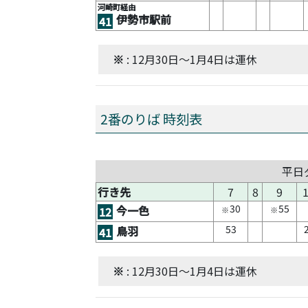
河崎町経由
伊勢市駅前
41
※
: 12月30日～1月4日は運休
2番のりば 時刻表
平日
行き先
7
8
9
30
55
今一色
12
※
※
53
鳥羽
41
※
: 12月30日～1月4日は運休