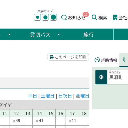
文字サイズ
10
●
●
お知らせ
検索
会社
●
ス
貸切バス
旅行
このページを印刷
経路情報
停留所名
平日
|
土曜日
|
日祝日
|
全曜日
ダイヤ
11
12
13
14
15
16
17
18
49
41
11
※
※
※