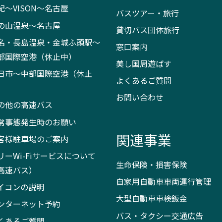
紀～VISON～名古屋
バスツアー・旅行
の山温泉～名古屋
貸切バス団体旅行
名・長島温泉・金城ふ頭駅～
窓口案内
部国際空港（休止中）
美し国周遊ばす
日市～中部国際空港（休止
よくあるご質問
）
お問い合わせ
の他の高速バス
常事態発生時のお願い
関連事業
客様駐車場のご案内
リーWi-Fiサービスについて
生命保険・損害保険
高速バス）
自家用自動車車両運行管理
イコンの説明
大型自動車車検鈑金
ンターネット予約
バス・タクシー交通広告
くあるご質問