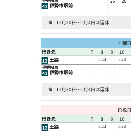
河崎町経由
26
26
伊勢市駅前
41
※
: 12月30日～1月4日は運休
土曜
行き先
7
8
9
10
23
33
土路
12
※
※
河崎町経由
伊勢市駅前
41
※
: 12月30日～1月4日は運休
日祝
行き先
7
8
9
10
23
33
土路
12
※
※