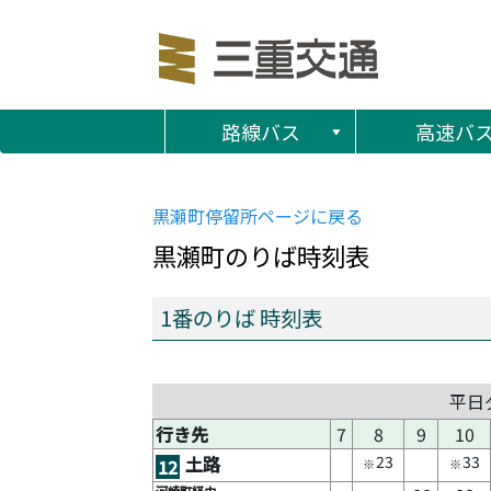
路線バス
高速バ
黒瀬町
停留所ページに戻る
黒瀬町
のりば時刻表
1番のりば 時刻表
平日
行き先
7
8
9
10
23
33
土路
12
※
※