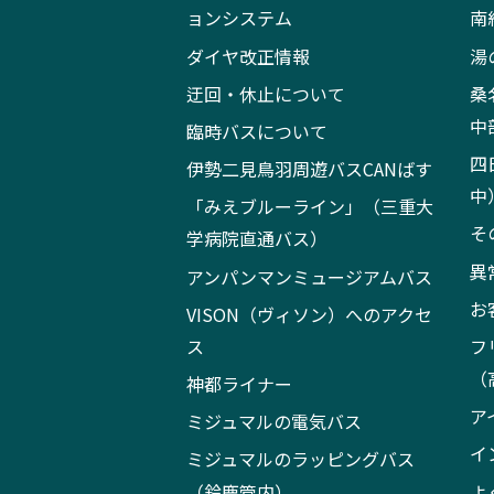
ョンシステム
南
ダイヤ改正情報
湯
迂回・休止について
桑
中
臨時バスについて
四
伊勢二見鳥羽周遊バスCANばす
中
「みえブルーライン」（三重大
そ
学病院直通バス）
異
アンパンマンミュージアムバス
お
VISON（ヴィソン）へのアクセ
ス
フ
（
神都ライナー
ア
ミジュマルの電気バス
イ
ミジュマルのラッピングバス
（鈴鹿管内）
よ