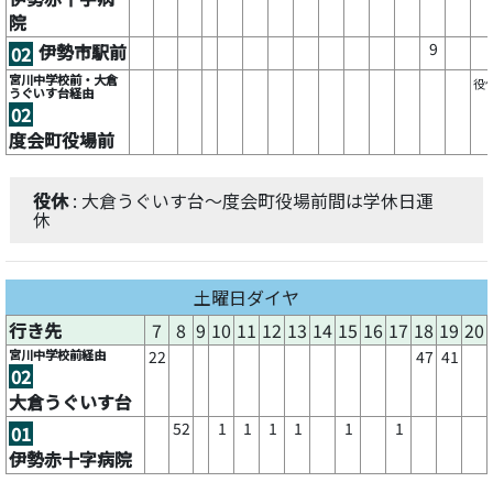
院
9
伊勢市駅前
02
宮川中学校前・大倉
役
うぐいす台経由
02
度会町役場前
役休
: 大倉うぐいす台～度会町役場前間は学休日運
休
土曜日ダイヤ
行き先
7
8
9
10
11
12
13
14
15
16
17
18
19
20
宮川中学校前経由
22
47
41
02
大倉うぐいす台
52
1
1
1
1
1
1
01
伊勢赤十字病院