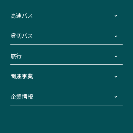
時刻・運賃・停留所・路線図・冊子型時刻表
高速バス
主要停留所案内図・時刻表
地区別路線図
鳥羽・伊勢・県内各地 ～東京・埼玉
貸切バス
路線バスのご利用方法
南紀・VISON～横浜・東京・埼玉
運賃・乗車券・乗車券発売窓口
四日市～京都
観光バスの種類・設備
旅行
三重交通接近情報バスロケーションシステム
伊賀～名古屋
貸切バスのご利用について
ダイヤ改正情報
長島温泉～名古屋・栄
よくあるご質問
バスツアー・旅行
関連事業
迂回・休止について
南紀～VISON～名古屋
お問い合わせ
貸切バス団体旅行
臨時バスについて
湯の山温泉～名古屋
窓口案内
生命保険・損害保険
企業情報
伊勢二見鳥羽周遊バスCANばす
桑名・長島温泉・金城ふ頭駅～中部国際空港
美し国周遊ばす
自家用自動車車両運行管理
「みえブルーライン」（三重大学病院直通バ
（休止中）
よくあるご質問
大型自動車車検鈑金
会社情報
ス）
四日市～中部国際空港（休止中）
お問い合わせ
バス・タクシー交通広告
IR・決算情報
アンパンマンミュージアムバス
その他の高速バス
ITサービス（RPA業務自動化支援）
三重交通の取組み・CSR