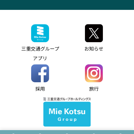
VISON（ヴィソン）へのアクセス
異常事態発生時のお願い
観光コンサルティング
採用情報
神都ライナー
お客様駐車場のご案内
月極駐車場（津市内）
三重交通公式キャラクター
ミジュマルの電気バス
フリーWi-Fiサービスについて（高速バス）
ザ・バスコレクション三重交通バスセット
ファンコーナー
ミジュマルのラッピングバス（鈴鹿管内）
アイコンの説明
三重交通公式グッズ
お問い合わせ
参宮バス
インターネット予約
お知らせ・最新情報一覧
三重交通グループ
お知らせ
神都バス
よくあるご質問
ニュースリリース
アプリ
パールシャトル
お問い合わせ
お問い合わせ
バス情報の見える化
個人情報保護方針
コミュニティバス
ソーシャルメディア運用ポリシー
バス・タクシー交通広告
採用
旅行
ホームページのご利用にあたって
異常事態発生時のお願い
Notes for Using this Website
よくあるご質問
推奨環境
お問い合わせ
よくあるご質問
サイトマップ