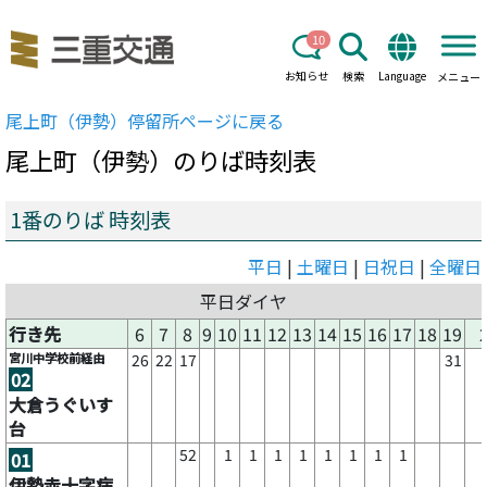
10
お知らせ
検索
Language
メニュー
尾上町（伊勢）
停留所ページに戻る
尾上町（伊勢）
のりば時刻表
1番のりば 時刻表
平日
|
土曜日
|
日祝日
|
全曜日
平日ダイヤ
行き先
6
7
8
9
10
11
12
13
14
15
16
17
18
19
宮川中学校前経由
26
22
17
31
02
大倉うぐいす
台
52
1
1
1
1
1
1
1
1
01
伊勢赤十字病