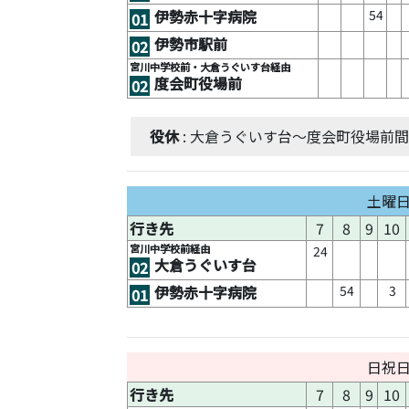
54
伊勢赤十字病院
01
伊勢市駅前
02
宮川中学校前・大倉うぐいす台経由
度会町役場前
02
役休
: 大倉うぐいす台～度会町役場前
土曜
行き先
7
8
9
10
宮川中学校前経由
24
大倉うぐいす台
02
54
3
伊勢赤十字病院
01
日祝
行き先
7
8
9
10