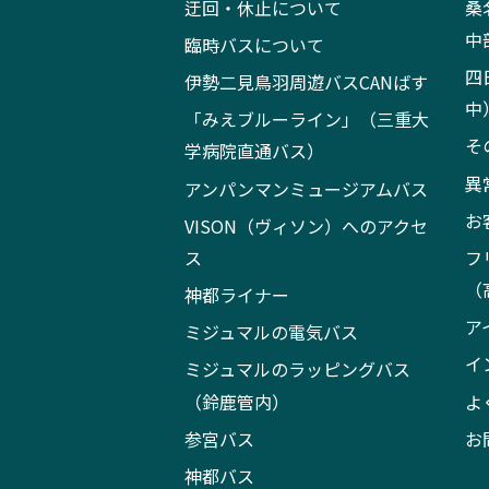
迂回・休止について
桑
中
臨時バスについて
四
伊勢二見鳥羽周遊バスCANばす
中
「みえブルーライン」（三重大
そ
学病院直通バス）
異
アンパンマンミュージアムバス
お
VISON（ヴィソン）へのアクセ
ス
フ
（
神都ライナー
ア
ミジュマルの電気バス
イ
ミジュマルのラッピングバス
（鈴鹿管内）
よ
参宮バス
お
神都バス