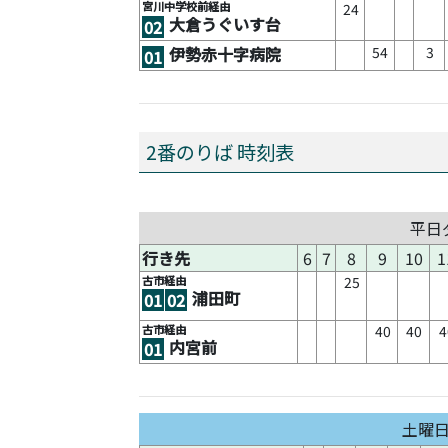
宮川中学校前経由
24
大倉うぐいす台
02
54
3
伊勢赤十字病院
01
2番のりば 時刻表
平日
行き先
6
7
8
9
10
1
古市経由
25
浦田町
01
02
古市経由
40
40
4
内宮前
01
土曜