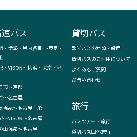
高速バス
貸切バス
羽・伊勢・県内各地 ～東京・
観光バスの種類・設備
玉
貸切バスのご利用について
紀・VISON～横浜・東京・埼
よくあるご質問
お問い合わせ
日市～京都
賀～名古屋
旅行
島温泉～名古屋・栄
紀～VISON～名古屋
バスツアー・旅行
の山温泉～名古屋
貸切バス団体旅行