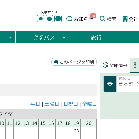
文字サイズ
10
●
●
お知らせ
検索
会社
●
ス
貸切バス
旅行
このページを印刷
経路情報
停留所名
平日
|
土曜日
|
日祝日
|
全曜日
ダイヤ
10
11
12
13
14
15
16
17
18
19
20
33