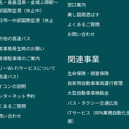
名・長島温泉・金城ふ頭駅～
窓口案内
部国際空港（休止中）
美し国周遊ばす
日市～中部国際空港（休止
よくあるご質問
）
お問い合わせ
の他の高速バス
常事態発生時のお願い
関連事業
客様駐車場のご案内
リーWi-Fiサービスについて
生命保険・損害保険
高速バス）
自家用自動車車両運行管理
イコンの説明
大型自動車車検鈑金
ンターネット予約
バス・タクシー交通広告
くあるご質問
ITサービス（RPA業務自動化
問い合わせ
援）