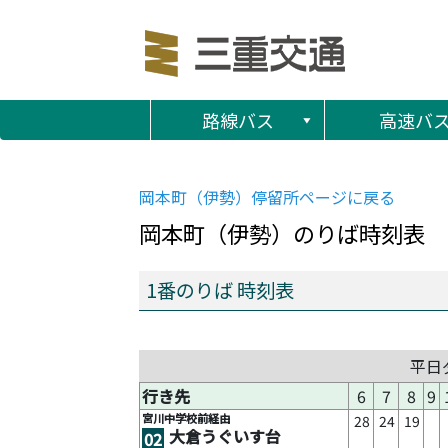
路線バス
高速バ
岡本町（伊勢）
停留所ページに戻る
岡本町（伊勢）
のりば時刻表
1番のりば 時刻表
平日
行き先
6
7
8
9
宮川中学校前経由
28
24
19
大倉うぐいす台
02