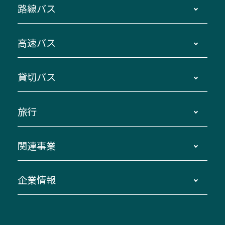
路線バス
時刻・運賃・停留所・路線図・冊子型時刻表
高速バス
主要停留所案内図・時刻表
地区別路線図
鳥羽・伊勢・県内各地 ～東京・埼玉
貸切バス
路線バスのご利用方法
南紀・VISON～横浜・東京・埼玉
運賃・乗車券・乗車券発売窓口
四日市～京都
観光バスの種類・設備
旅行
三重交通接近情報バスロケーションシステム
伊賀～名古屋
貸切バスのご利用について
ダイヤ改正情報
長島温泉～名古屋・栄
よくあるご質問
バスツアー・旅行
関連事業
迂回・休止について
南紀～VISON～名古屋
お問い合わせ
貸切バス団体旅行
臨時バスについて
湯の山温泉～名古屋
窓口案内
生命保険・損害保険
企業情報
伊勢二見鳥羽周遊バスCANばす
桑名・長島温泉・金城ふ頭駅～中部国際空港
美し国周遊ばす
自家用自動車車両運行管理
「みえブルーライン」（三重大学病院直通バ
（休止中）
よくあるご質問
大型自動車車検鈑金
会社情報
ス）
四日市～中部国際空港（休止中）
お問い合わせ
バス・タクシー交通広告
IR・決算情報