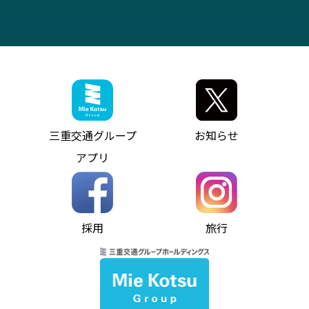
アンパンマンミュージアムバス
その他の高速バス
ITサービス（RPA業務自動化支援）
三重交通の取組み・CSR
VISON（ヴィソン）へのアクセス
異常事態発生時のお願い
観光コンサルティング
採用情報
神都ライナー
お客様駐車場のご案内
月極駐車場（津市内）
三重交通公式キャラクター
ミジュマルの電気バス
フリーWi-Fiサービスについて（高速バス）
ザ・バスコレクション三重交通バスセット
ファンコーナー
ミジュマルのラッピングバス（鈴鹿管内）
アイコンの説明
三重交通公式グッズ
お問い合わせ
参宮バス
インターネット予約
お知らせ・最新情報一覧
三重交通グループ
お知らせ
神都バス
よくあるご質問
ニュースリリース
アプリ
パールシャトル
お問い合わせ
お問い合わせ
バス情報の見える化
個人情報保護方針
コミュニティバス
ソーシャルメディア運用ポリシー
バス・タクシー交通広告
採用
旅行
ホームページのご利用にあたって
異常事態発生時のお願い
Notes for Using this Website
よくあるご質問
推奨環境
お問い合わせ
よくあるご質問