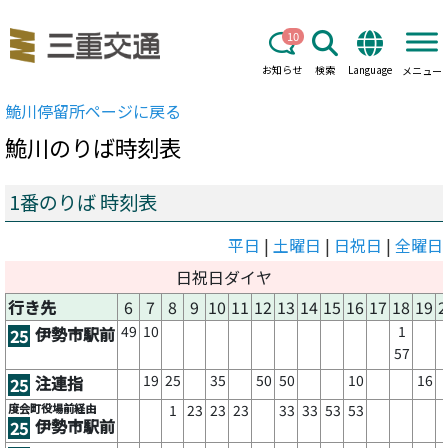
10
お知らせ
検索
Language
メニュー
鮠川
停留所ページに戻る
鮠川
のりば時刻表
1番のりば 時刻表
平日
|
土曜日
|
日祝日
|
全曜日
日祝日ダイヤ
行き先
6
7
8
9
10
11
12
13
14
15
16
17
18
19
2
49
10
1
伊勢市駅前
25
57
19
25
35
50
50
10
16
注連指
25
度会町役場前経由
1
23
23
23
33
33
53
53
伊勢市駅前
25