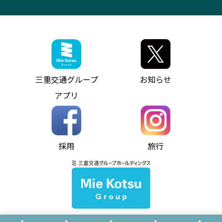
VISON（ヴィソン）へのアクセス
異常事態発生時のお願い
観光コンサルティング
採用情報
神都ライナー
お客様駐車場のご案内
月極駐車場（津市内）
三重交通公式キャラクター
ミジュマルの電気バス
フリーWi-Fiサービスについて（高速バス）
ザ・バスコレクション三重交通バスセット
ファンコーナー
ミジュマルのラッピングバス（鈴鹿管内）
アイコンの説明
三重交通公式グッズ
お問い合わせ
参宮バス
インターネット予約
お知らせ・最新情報一覧
三重交通グループ
お知らせ
神都バス
よくあるご質問
ニュースリリース
アプリ
パールシャトル
お問い合わせ
お問い合わせ
バス情報の見える化
個人情報保護方針
コミュニティバス
ソーシャルメディア運用ポリシー
バス・タクシー交通広告
採用
旅行
ホームページのご利用にあたって
異常事態発生時のお願い
Notes for Using this Website
よくあるご質問
推奨環境
お問い合わせ
よくあるご質問
サイトマップ
© Mie Kotsu Co.,Ltd.