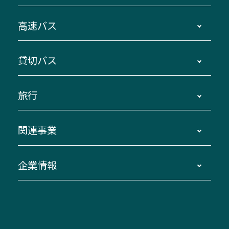
時刻・運賃・停留所・路線図・冊子型時刻表
高速バス
主要停留所案内図・時刻表
地区別路線図
鳥羽・伊勢・県内各地 ～東京・埼玉
貸切バス
路線バスのご利用方法
南紀・VISON～横浜・東京・埼玉
運賃・乗車券・乗車券発売窓口
四日市～京都
観光バスの種類・設備
旅行
三重交通接近情報バスロケーションシステム
伊賀～名古屋
貸切バスのご利用について
ダイヤ改正情報
長島温泉～名古屋・栄
よくあるご質問
バスツアー・旅行
関連事業
迂回・休止について
南紀～VISON～名古屋
お問い合わせ
貸切バス団体旅行
臨時バスについて
湯の山温泉～名古屋
窓口案内
生命保険・損害保険
企業情報
伊勢二見鳥羽周遊バスCANばす
桑名・長島温泉・金城ふ頭駅～中部国際空港
美し国周遊ばす
自家用自動車車両運行管理
「みえブルーライン」（三重大学病院直通バ
（休止中）
よくあるご質問
大型自動車車検鈑金
会社情報
ス）
四日市～中部国際空港（休止中）
お問い合わせ
バス・タクシー交通広告
IR・決算情報
アンパンマンミュージアムバス
その他の高速バス
ITサービス（RPA業務自動化支援）
三重交通の取組み・CSR