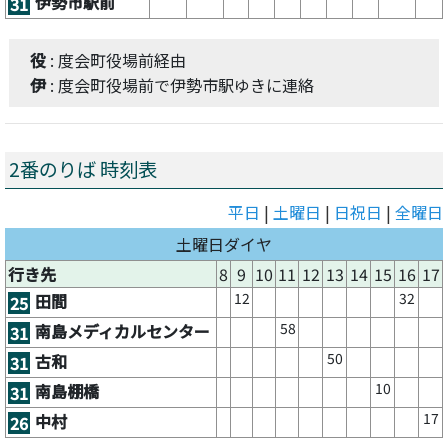
伊勢市駅前
31
役
: 度会町役場前経由
伊
: 度会町役場前で伊勢市駅ゆきに連絡
2番のりば 時刻表
平日
|
土曜日
|
日祝日
|
全曜日
土曜日ダイヤ
行き先
8
9
10
11
12
13
14
15
16
17
12
32
田間
25
58
南島メディカルセンター
31
50
古和
31
10
南島棚橋
31
17
中村
26