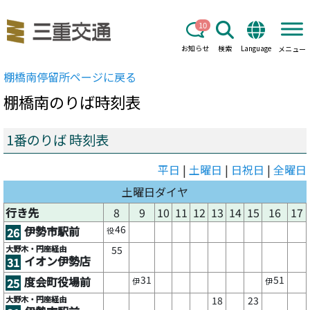
10
お知らせ
検索
Language
メニュー
棚橋南
停留所ページに戻る
棚橋南
のりば時刻表
1番のりば 時刻表
平日
|
土曜日
|
日祝日
|
全曜日
土曜日ダイヤ
行き先
8
9
10
11
12
13
14
15
16
17
46
伊勢市駅前
26
役
大野木・円座経由
55
イオン伊勢店
31
31
51
度会町役場前
25
伊
伊
大野木・円座経由
18
23