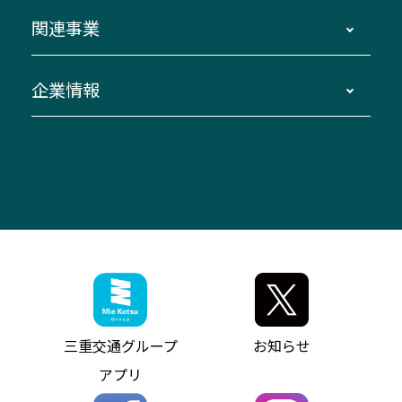
ダイヤ改正情報
長島温泉～名古屋・栄
よくあるご質問
バスツアー・旅行
関連事業
迂回・休止について
南紀～VISON～名古屋
お問い合わせ
貸切バス団体旅行
臨時バスについて
湯の山温泉～名古屋
窓口案内
生命保険・損害保険
企業情報
伊勢二見鳥羽周遊バスCANばす
桑名・長島温泉・金城ふ頭駅～中部国際空港
美し国周遊ばす
自家用自動車車両運行管理
「みえブルーライン」（三重大学病院直通バ
（休止中）
よくあるご質問
大型自動車車検鈑金
会社情報
ス）
四日市～中部国際空港（休止中）
お問い合わせ
バス・タクシー交通広告
IR・決算情報
アンパンマンミュージアムバス
その他の高速バス
ITサービス（RPA業務自動化支援）
三重交通の取組み・CSR
VISON（ヴィソン）へのアクセス
異常事態発生時のお願い
観光コンサルティング
採用情報
神都ライナー
お客様駐車場のご案内
月極駐車場（津市内）
三重交通公式キャラクター
ミジュマルの電気バス
フリーWi-Fiサービスについて（高速バス）
ザ・バスコレクション三重交通バスセット
ファンコーナー
ミジュマルのラッピングバス（鈴鹿管内）
アイコンの説明
三重交通公式グッズ
お問い合わせ
参宮バス
インターネット予約
お知らせ・最新情報一覧
三重交通グループ
お知らせ
神都バス
よくあるご質問
ニュースリリース
アプリ
パールシャトル
お問い合わせ
お問い合わせ