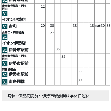
度会町役場前・円座
12
経由
31
イオン伊勢店
20
38
38
18
30
33
古和
31
病休
山商口・円座経由
27
31
イオン伊勢店
35
伊勢市駅前
31
度会町役場前・円座
35
経由
伊勢市駅前
31
阿曽浦経由
58
伊勢市駅前
31
58
南島棚橋
31
病休
: 伊勢病院前～伊勢市駅前間は学休日運休