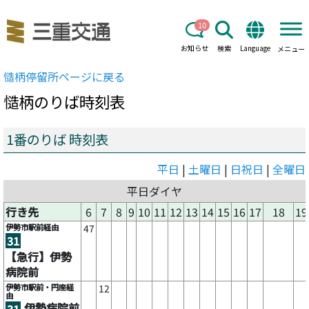
10
お知らせ
検索
Language
メニュー
慥柄
停留所ページに戻る
慥柄
のりば時刻表
1番のりば 時刻表
平日
|
土曜日
|
日祝日
|
全曜日
平日ダイヤ
行き先
6
7
8
9
10
11
12
13
14
15
16
17
18
19
伊勢市駅前経由
47
31
【急行】伊勢
病院前
伊勢市駅前・円座経
12
由
伊勢病院前
31