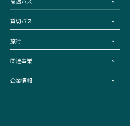
高速バス
主要停留所案内図・時刻表
地区別路線図
鳥羽・伊勢・県内各地 ～東京・埼玉
貸切バス
路線バスのご利用方法
南紀・VISON～横浜・東京・埼玉
運賃・乗車券・乗車券発売窓口
四日市～京都
観光バスの種類・設備
旅行
三重交通接近情報バスロケーションシステム
伊賀～名古屋
貸切バスのご利用について
ダイヤ改正情報
長島温泉～名古屋・栄
よくあるご質問
バスツアー・旅行
関連事業
迂回・休止について
南紀～VISON～名古屋
お問い合わせ
貸切バス団体旅行
臨時バスについて
湯の山温泉～名古屋
窓口案内
生命保険・損害保険
企業情報
伊勢二見鳥羽周遊バスCANばす
桑名・長島温泉・金城ふ頭駅～中部国際空港
美し国周遊ばす
自家用自動車車両運行管理
「みえブルーライン」（三重大学病院直通バ
（休止中）
よくあるご質問
大型自動車車検鈑金
会社情報
ス）
四日市～中部国際空港（休止中）
お問い合わせ
バス・タクシー交通広告
IR・決算情報
アンパンマンミュージアムバス
その他の高速バス
ITサービス（RPA業務自動化支援）
三重交通の取組み・CSR
VISON（ヴィソン）へのアクセス
異常事態発生時のお願い
観光コンサルティング
採用情報
神都ライナー
お客様駐車場のご案内