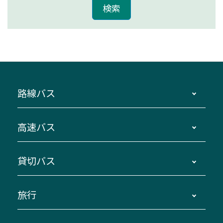
路線バス
時刻・運賃・停留所・路線図・冊子型時刻表
高速バス
主要停留所案内図・時刻表
地区別路線図
鳥羽・伊勢・県内各地 ～東京・埼玉
貸切バス
路線バスのご利用方法
南紀・VISON～横浜・東京・埼玉
運賃・乗車券・乗車券発売窓口
四日市～京都
観光バスの種類・設備
旅行
三重交通接近情報バスロケーションシステム
伊賀～名古屋
貸切バスのご利用について
ダイヤ改正情報
長島温泉～名古屋・栄
よくあるご質問
バスツアー・旅行