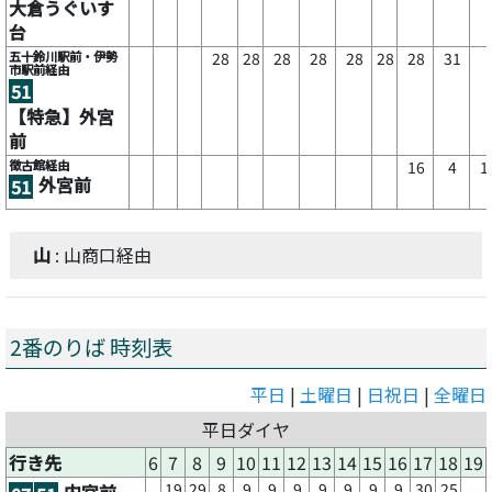
大倉うぐいす
台
五十鈴川駅前・伊勢
28
28
28
28
28
28
28
31
市駅前経由
51
【特急】外宮
前
徴古館経由
16
4
1
外宮前
51
山
: 山商口経由
2番のりば 時刻表
平日
|
土曜日
|
日祝日
|
全曜日
平日ダイヤ
行き先
6
7
8
9
10
11
12
13
14
15
16
17
18
19
19
29
8
9
9
9
9
9
9
9
30
25
内宮前