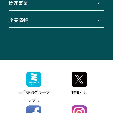
関連事業
迂回・休止について
南紀～VISON～名古屋
お問い合わせ
貸切バス団体旅行
臨時バスについて
湯の山温泉～名古屋
窓口案内
生命保険・損害保険
企業情報
伊勢二見鳥羽周遊バスCANばす
桑名・長島温泉・金城ふ頭駅～中部国際空港
美し国周遊ばす
自家用自動車車両運行管理
「みえブルーライン」（三重大学病院直通バ
（休止中）
よくあるご質問
大型自動車車検鈑金
会社情報
ス）
四日市～中部国際空港（休止中）
お問い合わせ
バス・タクシー交通広告
IR・決算情報
アンパンマンミュージアムバス
その他の高速バス
ITサービス（RPA業務自動化支援）
三重交通の取組み・CSR
VISON（ヴィソン）へのアクセス
異常事態発生時のお願い
観光コンサルティング
採用情報
神都ライナー
お客様駐車場のご案内
月極駐車場（津市内）
三重交通公式キャラクター
ミジュマルの電気バス
フリーWi-Fiサービスについて（高速バス）
ザ・バスコレクション三重交通バスセット
ファンコーナー
ミジュマルのラッピングバス（鈴鹿管内）
アイコンの説明
三重交通公式グッズ
お問い合わせ
参宮バス
インターネット予約
お知らせ・最新情報一覧
三重交通グループ
お知らせ
神都バス
よくあるご質問
ニュースリリース
アプリ
パールシャトル
お問い合わせ
お問い合わせ
バス情報の見える化