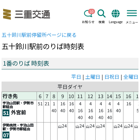
10
お知らせ
検索
Language
メニュー
五十鈴川駅前
停留所ページに戻る
五十鈴川駅前
のりば時刻表
1番のりば 時刻表
平日
|
土曜日
|
日祝日
|
全曜日
平日ダイヤ
行き先
6
7
8
9
10
11
12
13
14
15
16
1
宇治山田駅・伊勢市
51
21
1
16
16
4
4
4
4
4
16
駅経由
40
40
40
16
16
16
16
40
5
外宮前
51
40
40
40
40
伊勢病院・宇治山田
24
24
24
24
24
24
山
山
山
山
山
山
山
駅・伊勢市駅経由
07