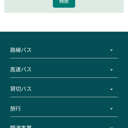
路線バス
時刻・運賃・停留所・路線図・冊子型時刻表
高速バス
主要停留所案内図・時刻表
地区別路線図
鳥羽・伊勢・県内各地 ～東京・埼玉
貸切バス
路線バスのご利用方法
南紀・VISON～横浜・東京・埼玉
運賃・乗車券・乗車券発売窓口
四日市～京都
観光バスの種類・設備
旅行
三重交通接近情報バスロケーションシステム
伊賀～名古屋
貸切バスのご利用について
ダイヤ改正情報
長島温泉～名古屋・栄
よくあるご質問
バスツアー・旅行
関連事業