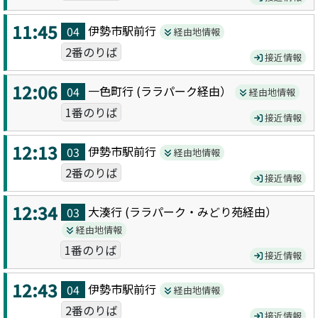
11:45
伊勢市駅前
行
04
経由地情報
2番のりば
接近情報
12:06
一色町
行 (
ララパーク
経由）
04
経由地情報
1番のりば
接近情報
12:13
伊勢市駅前
行
03
経由地情報
2番のりば
接近情報
12:34
大湊
行 (
ララパーク・みどり苑
経由）
03
経由地情報
1番のりば
接近情報
12:43
伊勢市駅前
行
04
経由地情報
2番のりば
接近情報