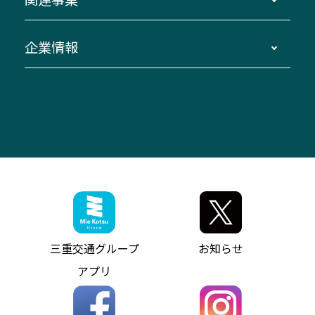
迂回・休止について
南紀～VISON～名古屋
お問い合わせ
貸切バス団体旅行
臨時バスについて
湯の山温泉～名古屋
窓口案内
生命保険・損害保険
企業情報
伊勢二見鳥羽周遊バスCANばす
桑名・長島温泉・金城ふ頭駅～中部国際空港
美し国周遊ばす
自家用自動車車両運行管理
「みえブルーライン」（三重大学病院直通バ
（休止中）
よくあるご質問
大型自動車車検鈑金
会社情報
ス）
四日市～中部国際空港（休止中）
お問い合わせ
バス・タクシー交通広告
IR・決算情報
アンパンマンミュージアムバス
その他の高速バス
ITサービス（RPA業務自動化支援）
三重交通の取組み・CSR
VISON（ヴィソン）へのアクセス
異常事態発生時のお願い
観光コンサルティング
採用情報
神都ライナー
お客様駐車場のご案内
月極駐車場（津市内）
三重交通公式キャラクター
ミジュマルの電気バス
フリーWi-Fiサービスについて（高速バス）
ザ・バスコレクション三重交通バスセット
ファンコーナー
ミジュマルのラッピングバス（鈴鹿管内）
アイコンの説明
三重交通公式グッズ
お問い合わせ
参宮バス
インターネット予約
お知らせ・最新情報一覧
三重交通グループ
お知らせ
神都バス
よくあるご質問
ニュースリリース
アプリ
パールシャトル
お問い合わせ
お問い合わせ
バス情報の見える化
個人情報保護方針