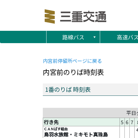
路線バス
高速バ
内宮前
停留所ページに戻る
内宮前
のりば時刻表
1番のりば 時刻表
平日
行き先
5
6
7
ＣＡＮばす経由
鳥羽水族館・ミキモト真珠島