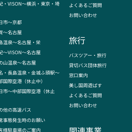
紀・VISON～横浜・東京・埼
よくあるご質問
お問い合わせ
日市～京都
賀～名古屋
旅行
島温泉～名古屋・栄
紀～VISON～名古屋
バスツアー・旅行
の山温泉～名古屋
貸切バス団体旅行
名・長島温泉・金城ふ頭駅～
窓口案内
部国際空港（休止中）
美し国周遊ばす
日市～中部国際空港（休止
よくあるご質問
）
お問い合わせ
の他の高速バス
常事態発生時のお願い
関連事業
客様駐車場のご案内