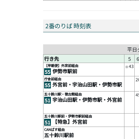
2番のりば 時刻表
平日
行き先
5
【早朝便】外宮前経由
43
※
伊勢市駅前
55
庁舎前経由
2
外宮前・宇治山田駅・伊勢市駅
55
五十鈴川駅・徴古館経由
4
宇治山田駅・伊勢市駅・外宮前
51
五十鈴川駅前・伊勢市駅前経由
【特急】外宮前
51
CANばす経由
五十鈴川駅前