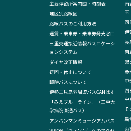
主要停留所案内図・時刻表
南
玉
地区別路線図
四
路線バスのご利用方法
伊
運賃・乗車券・乗車券発売窓口
長
三重交通接近情報バスロケーシ
ョンシステム
南
ダイヤ改正情報
湯
迂回・休止について
桑
中
臨時バスについて
四
伊勢二見鳥羽周遊バスCANばす
中
「みえブルーライン」（三重大
そ
学病院直通バス）
異
アンパンマンミュージアムバス
お
VISON（ヴィソン）へのアクセ