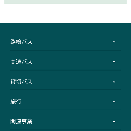
路線バス
時刻・運賃・停留所・路線図・冊子型時刻表
高速バス
主要停留所案内図・時刻表
地区別路線図
鳥羽・伊勢・県内各地 ～東京・埼玉
貸切バス
路線バスのご利用方法
南紀・VISON～横浜・東京・埼玉
運賃・乗車券・乗車券発売窓口
四日市～京都
観光バスの種類・設備
旅行
三重交通接近情報バスロケーションシステム
伊賀～名古屋
貸切バスのご利用について
ダイヤ改正情報
長島温泉～名古屋・栄
よくあるご質問
バスツアー・旅行
関連事業
迂回・休止について
南紀～VISON～名古屋
お問い合わせ
貸切バス団体旅行