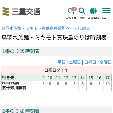
10
お知らせ
検索
Language
メニュー
鳥羽水族館・ミキモト真珠島
停留所ページに戻る
鳥羽水族館・ミキモト真珠島
のりば時刻表
1番のりば 時刻表
平日
|
土曜日
|
日祝日
|
全曜日
日祝日ダイヤ
行き先
9
10
11
12
13
14
15
16
17
CANばす経由
5
5
5
5
5
5
5
5
19
五十鈴川駅前
2番のりば 時刻表