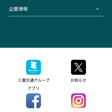
臨時バスについて
湯の山温泉～名古屋
窓口案内
生命保険・損害保険
企業情報
伊勢二見鳥羽周遊バスCANばす
桑名・長島温泉・金城ふ頭駅～中部国際空港
美し国周遊ばす
自家用自動車車両運行管理
「みえブルーライン」（三重大学病院直通バ
（休止中）
よくあるご質問
大型自動車車検鈑金
会社情報
ス）
四日市～中部国際空港（休止中）
お問い合わせ
バス・タクシー交通広告
IR・決算情報
アンパンマンミュージアムバス
その他の高速バス
ITサービス（RPA業務自動化支援）
三重交通の取組み・CSR
VISON（ヴィソン）へのアクセス
異常事態発生時のお願い
観光コンサルティング
採用情報
神都ライナー
お客様駐車場のご案内
月極駐車場（津市内）
三重交通公式キャラクター
ミジュマルの電気バス
フリーWi-Fiサービスについて（高速バス）
ザ・バスコレクション三重交通バスセット
ファンコーナー
ミジュマルのラッピングバス（鈴鹿管内）
アイコンの説明
三重交通公式グッズ
お問い合わせ
参宮バス
インターネット予約
お知らせ・最新情報一覧
三重交通グループ
お知らせ
神都バス
よくあるご質問
ニュースリリース
アプリ
パールシャトル
お問い合わせ
お問い合わせ
バス情報の見える化
個人情報保護方針
コミュニティバス
ソーシャルメディア運用ポリシー