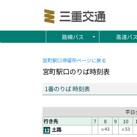
路線バス
高速バ
宮町駅口
停留所ページに戻る
宮町駅口
のりば時刻表
1番のりば 時刻表
平日
行き先
7
8
9
10
43
53
土路
12
※
※