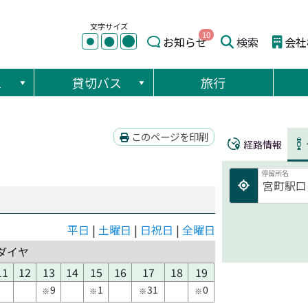
文字サイズ
10
●
●
お知らせ
検索
会社
●
ス
貸切バス
旅行
このページを印刷
経路情報
停留所名
平日
|
土曜日
|
日祝日
|
全曜日
ダイヤ
11
12
13
14
15
16
17
18
19
9
1
31
0
※
※
※
※