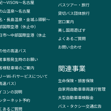
紀～VISON～名古屋
バスツアー・旅行
の山温泉～名古屋
貸切バス団体旅行
名・長島温泉・金城ふ頭駅～
窓口案内
部国際空港（休止中）
美し国周遊ばす
日市～中部国際空港（休止
よくあるご質問
）
お問い合わせ
の他の高速バス
常事態発生時のお願い
関連事業
客様駐車場のご案内
リーWi-Fiサービスについて
生命保険・損害保険
高速バス）
自家用自動車車両運行管理
イコンの説明
大型自動車車検鈑金
ンターネット予約
バス・タクシー交通広告
くあるご質問