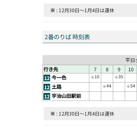
※
: 12月30日～1月4日は運休
2番のりば 時刻表
平日
行き先
7
8
9
10
10
35
今一色
12
※
※
44
54
土路
12
※
※
宇治山田駅前
12
※
: 12月30日～1月4日は運休