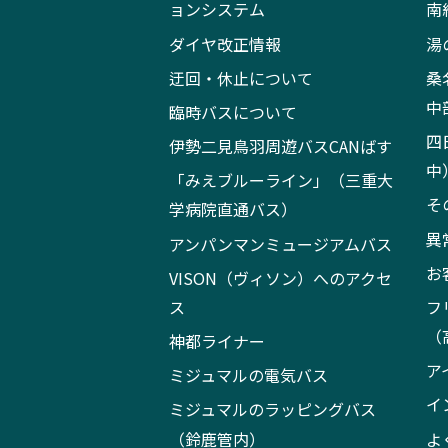
ョンシステム
南
ダイヤ改正情報
湯
迂回・休止について
桑
中
臨時バスについて
四
伊勢二見鳥羽周遊バスCANばす
中
「みえブルーライン」（三重大
そ
学病院直通バス）
異
アンパンマンミュージアムバス
お
VISON（ヴィソン）へのアクセ
ス
フ
（
神都ライナー
ア
ミジュマルの電気バス
イ
ミジュマルのラッピングバス
（鈴鹿管内）
よ