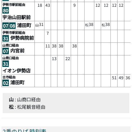
伊勢市駅前経由
18
43
9
12
12
12
12
80
宇治山田駅前
31
38
38
浦田町
07
08
山
松
松
伊勢市駅前経由
7
伊勢病院前
31
山商口経由
11
38
38
38
内宮前
07
山商口経由
13
22
31
イオン伊勢店
古市経由
51
49
36
浦田町
02
山
: 山商口経由
松
: 松尾観音経由
2番のりば 時刻表