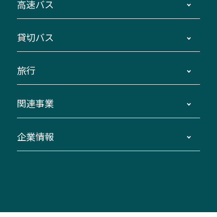
高速バス
主要停留所案内図・時刻表
地区別路線図
鳥羽・伊勢・県内各地 ～東京・埼玉
貸切バス
路線バスのご利用方法
南紀・VISON～横浜・東京・埼玉
運賃・乗車券・乗車券発売窓口
四日市～京都
観光バスの種類・設備
旅行
三重交通接近情報バスロケーションシステム
伊賀～名古屋
貸切バスのご利用について
ダイヤ改正情報
長島温泉～名古屋・栄
よくあるご質問
バスツアー・旅行
関連事業
迂回・休止について
南紀～VISON～名古屋
お問い合わせ
貸切バス団体旅行
臨時バスについて
湯の山温泉～名古屋
窓口案内
生命保険・損害保険
企業情報
伊勢二見鳥羽周遊バスCANばす
桑名・長島温泉・金城ふ頭駅～中部国際空港
美し国周遊ばす
自家用自動車車両運行管理
「みえブルーライン」（三重大学病院直通バ
（休止中）
よくあるご質問
大型自動車車検鈑金
会社情報
ス）
四日市～中部国際空港（休止中）
お問い合わせ
バス・タクシー交通広告
IR・決算情報
アンパンマンミュージアムバス
その他の高速バス
ITサービス（RPA業務自動化支援）
三重交通の取組み・CSR
VISON（ヴィソン）へのアクセス
異常事態発生時のお願い
観光コンサルティング
採用情報
神都ライナー
お客様駐車場のご案内