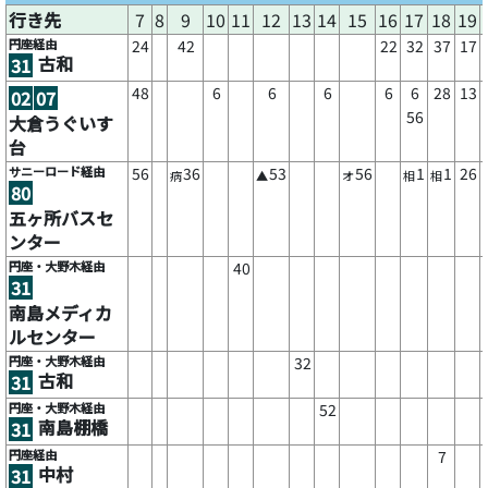
行き先
7
8
9
10
11
12
13
14
15
16
17
18
19
円座経由
24
42
22
32
37
17
古和
31
48
6
6
6
6
6
28
13
02
07
56
大倉うぐいす
台
サニーロード経由
56
36
53
56
1
1
26
病
▲
オ
相
相
80
五ヶ所バスセ
ンター
円座・大野木経由
40
31
南島メディカ
ルセンター
円座・大野木経由
32
古和
31
円座・大野木経由
52
南島棚橋
31
円座経由
7
中村
31