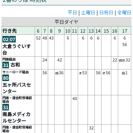
平日
|
土曜日
|
日祝日
|
全曜日
平日ダイヤ
行き先
6
7
8
9
10
11
12
13
14
15
16
17
52
48
43
6
6
6
6
6
6
02
07
56
大倉うぐいす
台
円座経由
24
42
22
32
病休
古和
31
サニーロード経由
56
36
53
56
56
1
病
オ
オ
相
80
五ヶ所バスセ
ンター
円座・度会町役場前
40
経由
31
南島メディカ
ルセンター
円座・度会町役場前
32
経由