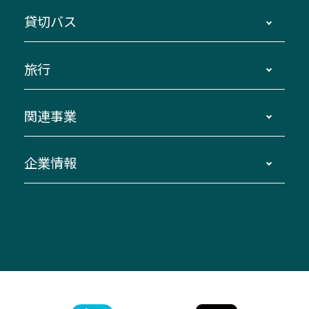
地区別路線図
鳥羽・伊勢・県内各地 ～東京・埼玉
貸切バス
路線バスのご利用方法
南紀・VISON～横浜・東京・埼玉
運賃・乗車券・乗車券発売窓口
四日市～京都
観光バスの種類・設備
旅行
三重交通接近情報バスロケーションシステム
伊賀～名古屋
貸切バスのご利用について
ダイヤ改正情報
長島温泉～名古屋・栄
よくあるご質問
バスツアー・旅行
関連事業
迂回・休止について
南紀～VISON～名古屋
お問い合わせ
貸切バス団体旅行
臨時バスについて
湯の山温泉～名古屋
窓口案内
生命保険・損害保険
企業情報
伊勢二見鳥羽周遊バスCANばす
桑名・長島温泉・金城ふ頭駅～中部国際空港
美し国周遊ばす
自家用自動車車両運行管理
「みえブルーライン」（三重大学病院直通バ
（休止中）
よくあるご質問
大型自動車車検鈑金
会社情報
ス）
四日市～中部国際空港（休止中）
お問い合わせ
バス・タクシー交通広告
IR・決算情報
アンパンマンミュージアムバス
その他の高速バス
ITサービス（RPA業務自動化支援）
三重交通の取組み・CSR
VISON（ヴィソン）へのアクセス
異常事態発生時のお願い
観光コンサルティング
採用情報
神都ライナー
お客様駐車場のご案内
月極駐車場（津市内）
三重交通公式キャラクター
ミジュマルの電気バス
フリーWi-Fiサービスについて（高速バス）
ザ・バスコレクション三重交通バスセット
ファンコーナー