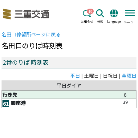
10
お知らせ
検索
Language
メニュー
名田口
停留所ページに戻る
名田口
のりば時刻表
2番のりば 時刻表
平日
| 土曜日 | 日祝日 |
全曜日
平日ダイヤ
行き先
6
39
御座港
61