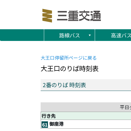
路線バス
高速バ
大王口
停留所ページに戻る
大王口
のりば時刻表
2番のりば 時刻表
平日
行き先
御座港
61