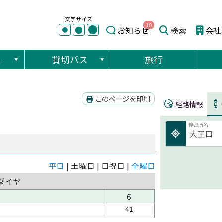
文字サイズ
10
●
●
お知らせ
検索
会社
●
ス
貸切バス
旅行
このページを印刷
経路情報
停留所名
平日
| 土曜日 | 日祝日 |
全曜日
ダイヤ
6
41