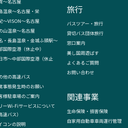
賀～名古屋
旅行
島温泉～名古屋・栄
紀～VISON～名古屋
バスツアー・旅行
の山温泉～名古屋
貸切バス団体旅行
名・長島温泉・金城ふ頭駅～
窓口案内
部国際空港（休止中）
美し国周遊ばす
日市～中部国際空港（休止
よくあるご質問
）
お問い合わせ
の他の高速バス
常事態発生時のお願い
関連事業
客様駐車場のご案内
リーWi-Fiサービスについて
生命保険・損害保険
高速バス）
自家用自動車車両運行管理
イコンの説明