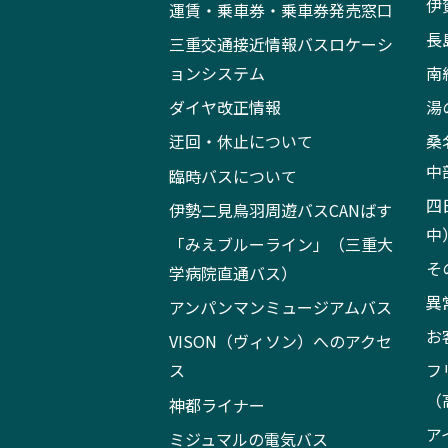
伊
運賃・乗車券・乗車券発売窓口
長
三重交通接近情報バスロケーシ
ョンシステム
南
ダイヤ改正情報
湯
迂回・休止について
桑
中
臨時バスについて
四
伊勢二見鳥羽周遊バスCANばす
中
「みえブルーライン」（三重大
そ
学病院直通バス）
異
アンパンマンミュージアムバス
お
VISON（ヴィソン）へのアクセ
ス
フ
（
神都ライナー
ア
ミジュマルの電気バス