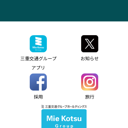
IR・決算情報
アンパンマンミュージアムバス
その他の高速バス
ITサービス（RPA業務自動化支援）
三重交通の取組み・CSR
VISON（ヴィソン）へのアクセス
異常事態発生時のお願い
観光コンサルティング
採用情報
神都ライナー
お客様駐車場のご案内
月極駐車場（津市内）
三重交通公式キャラクター
ミジュマルの電気バス
フリーWi-Fiサービスについて（高速バス）
ザ・バスコレクション三重交通バスセット
ファンコーナー
ミジュマルのラッピングバス（鈴鹿管内）
アイコンの説明
三重交通公式グッズ
お問い合わせ
参宮バス
インターネット予約
お知らせ・最新情報一覧
三重交通グループ
お知らせ
神都バス
よくあるご質問
ニュースリリース
アプリ
パールシャトル
お問い合わせ
お問い合わせ
バス情報の見える化
個人情報保護方針
コミュニティバス
ソーシャルメディア運用ポリシー
バス・タクシー交通広告
採用
旅行
ホームページのご利用にあたって
異常事態発生時のお願い
Notes for Using this Website
よくあるご質問
推奨環境
お問い合わせ