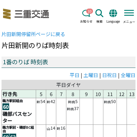
10
お知らせ
検索
Language
メニュー
片田新開
停留所ページに戻る
片田新開
のりば時刻表
1番のりば 時刻表
平日
|
土曜日
|
日祝日
|
全曜日
平日ダイヤ
行き先
5
6
7
8
9
10
11
12
13
鵜方駅前経由
54
42
5
50
畔
畔
畔病
畔病
60
37
畔病
磯部バスセン
ター
鵜方駅前・磯部BC経
14
16
山
畔
由
60
62