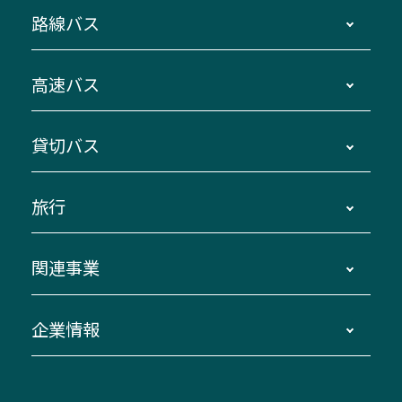
路線バス
時刻・運賃・停留所・路線図・冊子型時刻表
高速バス
主要停留所案内図・時刻表
地区別路線図
鳥羽・伊勢・県内各地 ～東京・埼玉
貸切バス
路線バスのご利用方法
南紀・VISON～横浜・東京・埼玉
運賃・乗車券・乗車券発売窓口
四日市～京都
観光バスの種類・設備
旅行
三重交通接近情報バスロケーションシステム
伊賀～名古屋
貸切バスのご利用について
ダイヤ改正情報
長島温泉～名古屋・栄
よくあるご質問
バスツアー・旅行
関連事業
迂回・休止について
南紀～VISON～名古屋
お問い合わせ
貸切バス団体旅行
臨時バスについて
湯の山温泉～名古屋
窓口案内
生命保険・損害保険
企業情報
伊勢二見鳥羽周遊バスCANばす
桑名・長島温泉・金城ふ頭駅～中部国際空港
美し国周遊ばす
自家用自動車車両運行管理
「みえブルーライン」（三重大学病院直通バ
（休止中）
よくあるご質問
大型自動車車検鈑金
会社情報
ス）
四日市～中部国際空港（休止中）
お問い合わせ
バス・タクシー交通広告