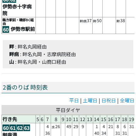
伊勢赤十字病
院
鵜方駅前・磯部BC経
37
50
38
畔病
畔
畔
由
伊勢市駅前
60
畔
: 畔名丸岡経由
畔病
: 畔名丸岡・志摩病院経由
山
: 畔名丸岡・山商口経由
2番のりば 時刻表
平日
|
土曜日
|
日祝日
|
全曜日
平日ダイヤ
行き先
5
6
7
8
9
10
11
12
13
14
15
16
17
18
19
4
26
49
29
9
1
4
21
8
6
31
60
61
62
63
水
36
40
34
31
31
御座港