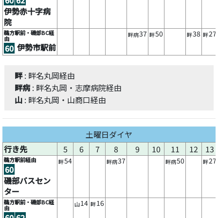
伊勢赤十字病
院
鵜方駅前・磯部BC経
37
50
38
27
畔病
畔
畔
畔
由
伊勢市駅前
60
畔
: 畔名丸岡経由
畔病
: 畔名丸岡・志摩病院経由
山
: 畔名丸岡・山商口経由
土曜日ダイヤ
行き先
5
6
7
8
9
10
11
12
13
鵜方駅前経由
54
37
50
27
畔
畔病
畔病
畔
60
磯部バスセン
ター
鵜方駅前・磯部BC経
14
16
山
畔
由
60
62