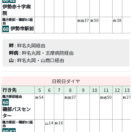
伊勢赤十字病
院
鵜方駅前・磯部BC経
37
50
38
畔病
畔
畔
由
伊勢市駅前
60
畔
: 畔名丸岡経由
畔病
: 畔名丸岡・志摩病院経由
山
: 畔名丸岡・山商口経由
日祝日ダイヤ
行き先
5
6
7
8
9
10
11
12
13
鵜方駅前経由
54
37
50
27
畔
畔病
畔病
畔
60
磯部バスセン
ター
鵜方駅前・磯部BC経
14
16
山
畔
由
60
62